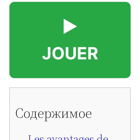
▶️
JOUER
Содержимое
Les avantages de