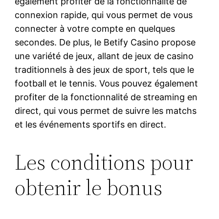
également profiter de la fonctionnalité de
connexion rapide, qui vous permet de vous
connecter à votre compte en quelques
secondes. De plus, le Betify Casino propose
une variété de jeux, allant de jeux de casino
traditionnels à des jeux de sport, tels que le
football et le tennis. Vous pouvez également
profiter de la fonctionnalité de streaming en
direct, qui vous permet de suivre les matchs
et les événements sportifs en direct.
Les conditions pour
obtenir le bonus