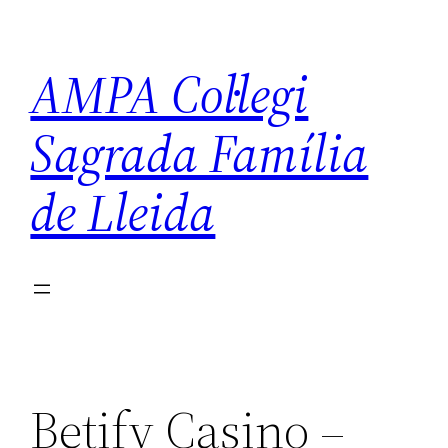
Vés
al
AMPA Col·legi
contingut
Sagrada Família
de Lleida
Betify Casino –