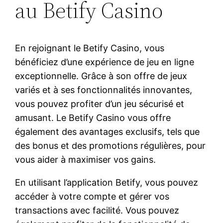
au Betify Casino
En rejoignant le Betify Casino, vous
bénéficiez d’une expérience de jeu en ligne
exceptionnelle. Grâce à son offre de jeux
variés et à ses fonctionnalités innovantes,
vous pouvez profiter d’un jeu sécurisé et
amusant. Le Betify Casino vous offre
également des avantages exclusifs, tels que
des bonus et des promotions régulières, pour
vous aider à maximiser vos gains.
En utilisant l’application Betify, vous pouvez
accéder à votre compte et gérer vos
transactions avec facilité. Vous pouvez