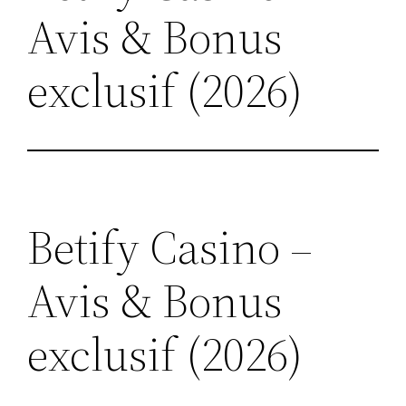
Avis & Bonus
exclusif (2026)
Betify Casino –
Avis & Bonus
exclusif (2026)