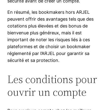
sécurité avant de créer un compte.
En résumé, les bookmakers hors ARJEL
peuvent offrir des avantages tels que des
cotations plus élevées et des bonus de
bienvenue plus généreux, mais il est
important de noter les risques liés à ces
plateformes et de choisir un bookmaker
réglementé par l’ARJEL pour garantir sa
sécurité et sa protection.
Les conditions pour
ouvrir un compte