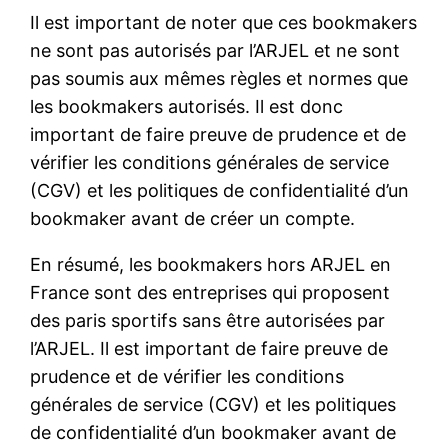
Il est important de noter que ces bookmakers
ne sont pas autorisés par l’ARJEL et ne sont
pas soumis aux mêmes règles et normes que
les bookmakers autorisés. Il est donc
important de faire preuve de prudence et de
vérifier les conditions générales de service
(CGV) et les politiques de confidentialité d’un
bookmaker avant de créer un compte.
En résumé, les bookmakers hors ARJEL en
France sont des entreprises qui proposent
des paris sportifs sans être autorisées par
l’ARJEL. Il est important de faire preuve de
prudence et de vérifier les conditions
générales de service (CGV) et les politiques
de confidentialité d’un bookmaker avant de