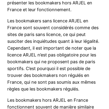
présenter les bookmakers hors ARJEL en
France et leur fonctionnement.
Les bookmakers sans licence ARJEL en
France sont souvent considérés comme des
sites de paris sans licence, ce qui peut
susciter des inquiétudes quant à leur légalité.
Cependant, il est important de noter que la
licence ARJEL n’est pas obligatoire pour les
bookmakers qui ne proposent pas de paris
sportifs. C’est pourquoi il est possible de
trouver des bookmakers non régulés en
France, qui ne sont pas soumis aux mêmes
règles que les bookmakers régulés.
Les bookmakers hors ARJEL en France
fonctionnent souvent de manière similaire