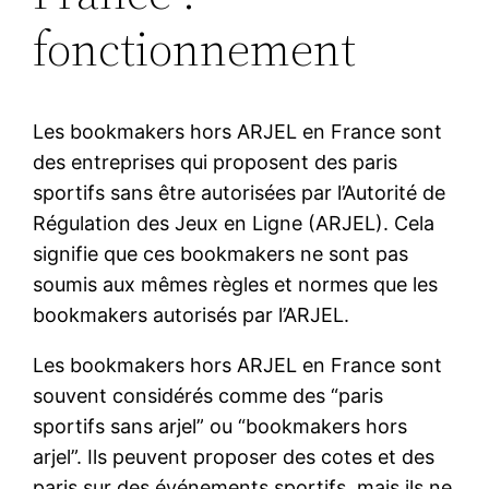
fonctionnement
Les bookmakers hors ARJEL en France sont
des entreprises qui proposent des paris
sportifs sans être autorisées par l’Autorité de
Régulation des Jeux en Ligne (ARJEL). Cela
signifie que ces bookmakers ne sont pas
soumis aux mêmes règles et normes que les
bookmakers autorisés par l’ARJEL.
Les bookmakers hors ARJEL en France sont
souvent considérés comme des “paris
sportifs sans arjel” ou “bookmakers hors
arjel”. Ils peuvent proposer des cotes et des
paris sur des événements sportifs, mais ils ne