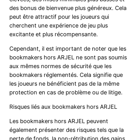
des bonus de bienvenue plus généreux. Cela
peut être attractif pour les joueurs qui
cherchent une expérience de jeu plus
excitante et plus récompensante.
Cependant, il est important de noter que les
bookmakers hors ARJEL ne sont pas soumis
aux mêmes normes de sécurité que les
bookmakers réglementés. Cela signifie que
les joueurs ne bénéficient pas de la même
protection en cas de problème ou de litige.
Risques liés aux bookmakers hors ARJEL
Les bookmakers hors ARJEL peuvent
également présenter des risques tels que la
perte de fonds, la non-rétribution des gains