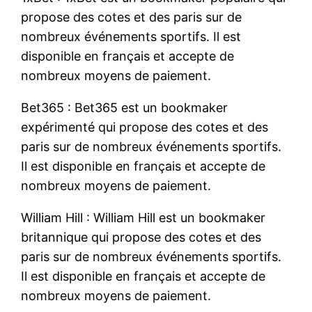
propose des cotes et des paris sur de
nombreux événements sportifs. Il est
disponible en français et accepte de
nombreux moyens de paiement.
Bet365 : Bet365 est un bookmaker
expérimenté qui propose des cotes et des
paris sur de nombreux événements sportifs.
Il est disponible en français et accepte de
nombreux moyens de paiement.
William Hill : William Hill est un bookmaker
britannique qui propose des cotes et des
paris sur de nombreux événements sportifs.
Il est disponible en français et accepte de
nombreux moyens de paiement.