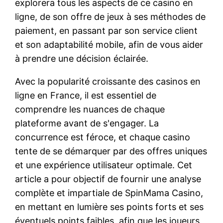
explorera tous les aspects de ce casino en
ligne, de son offre de jeux à ses méthodes de
paiement, en passant par son service client
et son adaptabilité mobile, afin de vous aider
à prendre une décision éclairée.
Avec la popularité croissante des casinos en
ligne en France, il est essentiel de
comprendre les nuances de chaque
plateforme avant de s'engager. La
concurrence est féroce, et chaque casino
tente de se démarquer par des offres uniques
et une expérience utilisateur optimale. Cet
article a pour objectif de fournir une analyse
complète et impartiale de SpinMama Casino,
en mettant en lumière ses points forts et ses
éventuels points faibles, afin que les joueurs