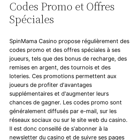
Codes Promo et Offres
Spéciales
SpinMama Casino propose régulièrement des
codes promo et des offres spéciales à ses
joueurs, tels que des bonus de recharge, des
remises en argent, des tournois et des
loteries. Ces promotions permettent aux
joueurs de profiter d'avantages
supplémentaires et d'augmenter leurs
chances de gagner. Les codes promo sont
généralement diffusés par e-mail, sur les
réseaux sociaux ou sur le site web du casino.
Il est donc conseillé de s'abonner à la
newsletter du casino et de suivre ses pages