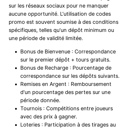
sur les réseaux sociaux pour ne manquer
aucune opportunité. L'utilisation de codes
promo est souvent soumise à des conditions
spécifiques, telles qu'un dépôt minimum ou
une période de validité limitée.
Bonus de Bienvenue : Correspondance
sur le premier dépôt + tours gratuits.
Bonus de Recharge : Pourcentage de
correspondance sur les dépôts suivants.
Remises en Argent : Remboursement
d'un pourcentage des pertes sur une
période donnée.
Tournois : Compétitions entre joueurs
avec des prix à gagner.
Loteries : Participation à des tirages au