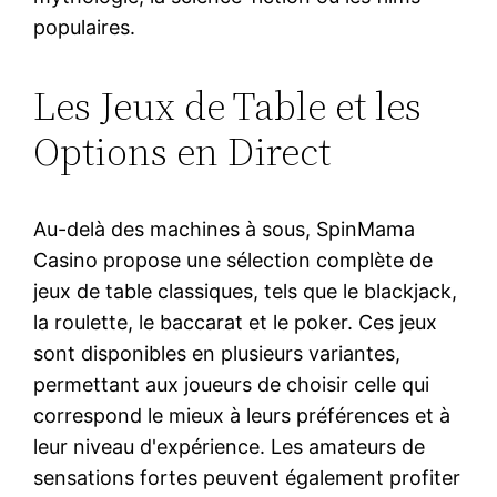
populaires.
Les Jeux de Table et les
Options en Direct
Au-delà des machines à sous, SpinMama
Casino propose une sélection complète de
jeux de table classiques, tels que le blackjack,
la roulette, le baccarat et le poker. Ces jeux
sont disponibles en plusieurs variantes,
permettant aux joueurs de choisir celle qui
correspond le mieux à leurs préférences et à
leur niveau d'expérience. Les amateurs de
sensations fortes peuvent également profiter