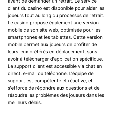
avant de demander un retrait. Le service
client du casino est disponible pour aider les
joueurs tout au long du processus de retrait.
Le casino propose également une version
mobile de son site web, optimisée pour les
smartphones et les tablettes. Cette version
mobile permet aux joueurs de profiter de
leurs jeux préférés en déplacement, sans
avoir à télécharger d'application spécifique.
Le support client est accessible via chat en
direct, e-mail ou téléphone. L'équipe de
support est compétente et réactive, et
s'efforce de répondre aux questions et de
résoudre les problèmes des joueurs dans les
meilleurs délais.