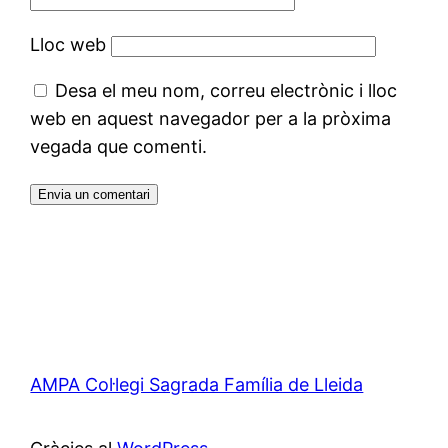
Lloc web
Desa el meu nom, correu electrònic i lloc
web en aquest navegador per a la pròxima
vegada que comenti.
AMPA Col·legi Sagrada Família de Lleida