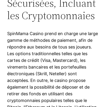
Sécurisées, Incluant
les Cryptomonnaies
SpinMama Casino prend en charge une large
gamme de méthodes de paiement, afin de
répondre aux besoins de tous ses joueurs.
Les options traditionnelles telles que les
cartes de crédit (Visa, Mastercard), les
virements bancaires et les portefeuilles
électroniques (Skrill, Neteller) sont
acceptées. En outre, le casino propose
également la possibilité de déposer et de
retirer des fonds en utilisant des
cryptomonnaies populaires telles que le