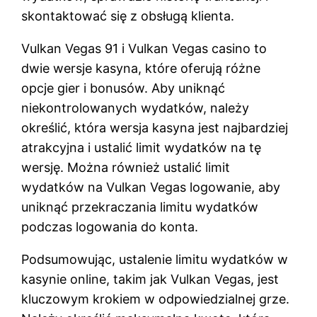
skontaktować się z obsługą klienta.
Vulkan Vegas 91 i Vulkan Vegas casino to
dwie wersje kasyna, które oferują różne
opcje gier i bonusów. Aby uniknąć
niekontrolowanych wydatków, należy
określić, która wersja kasyna jest najbardziej
atrakcyjna i ustalić limit wydatków na tę
wersję. Można również ustalić limit
wydatków na Vulkan Vegas logowanie, aby
uniknąć przekraczania limitu wydatków
podczas logowania do konta.
Podsumowując, ustalenie limitu wydatków w
kasynie online, takim jak Vulkan Vegas, jest
kluczowym krokiem w odpowiedzialnej grze.