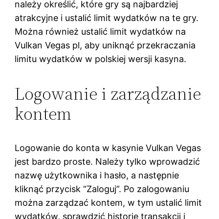
należy określić, które gry są najbardziej
atrakcyjne i ustalić limit wydatków na te gry.
Można również ustalić limit wydatków na
Vulkan Vegas pl, aby uniknąć przekraczania
limitu wydatków w polskiej wersji kasyna.
Logowanie i zarządzanie
kontem
Logowanie do konta w kasynie Vulkan Vegas
jest bardzo proste. Należy tylko wprowadzić
nazwę użytkownika i hasło, a następnie
kliknąć przycisk “Zaloguj”. Po zalogowaniu
można zarządzać kontem, w tym ustalić limit
wydatków, sprawdzić historię transakcji i