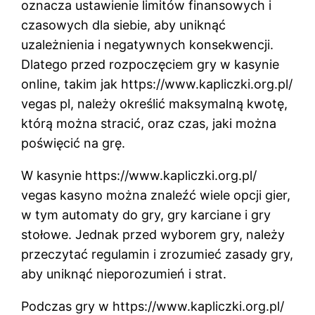
oznacza ustawienie limitów finansowych i
czasowych dla siebie, aby uniknąć
uzależnienia i negatywnych konsekwencji.
Dlatego przed rozpoczęciem gry w kasynie
online, takim jak https://www.kapliczki.org.pl/
vegas pl, należy określić maksymalną kwotę,
którą można stracić, oraz czas, jaki można
poświęcić na grę.
W kasynie https://www.kapliczki.org.pl/
vegas kasyno można znaleźć wiele opcji gier,
w tym automaty do gry, gry karciane i gry
stołowe. Jednak przed wyborem gry, należy
przeczytać regulamin i zrozumieć zasady gry,
aby uniknąć nieporozumień i strat.
Podczas gry w https://www.kapliczki.org.pl/