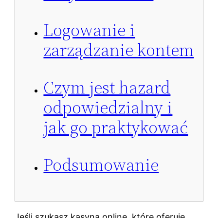
Logowanie i
zarządzanie kontem
Czym jest hazard
odpowiedzialny i
jak go praktykować
Podsumowanie
Jeśli szukasz kasyna online, które oferuje