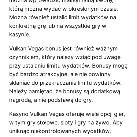
można wprowadzić maksymalną kwotę,
którą można wydać w określonym czasie.
Można również ustalić limit wydatków na
konkretną grę lub na wszystkie gry w
kasynie.
Vulkan Vegas bonus jest również ważnym
czynnikiem, który należy wziąć pod uwagę
przy ustalaniu limitu wydatków. Bonusy mogą
być bardzo atrakcyjne, ale nie powinny
skłaniać do przekraczania limitu wydatków.
Należy pamiętać, że bonusy są dodatkową
nagrodą, a nie podstawą do gry.
Kasyno Vulkan Vegas oferuje wiele opcji gier,
w tym gry stołowe, sloty i gry na żywo. Aby
uniknąć niekontrolowanych wydatków,