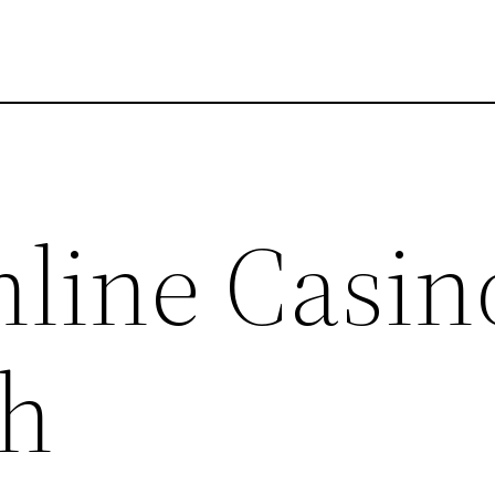
nline Casin
ch