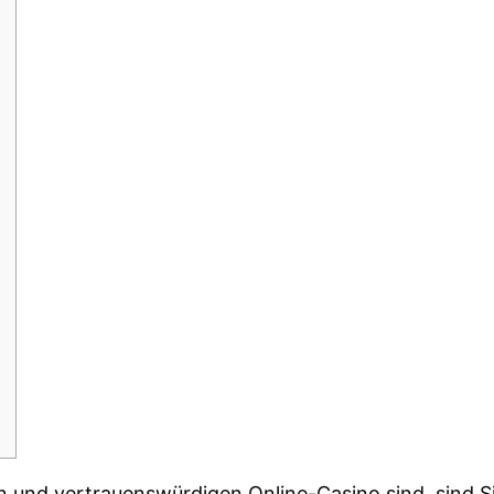
 und vertrauenswürdigen Online-Casino sind, sind Si