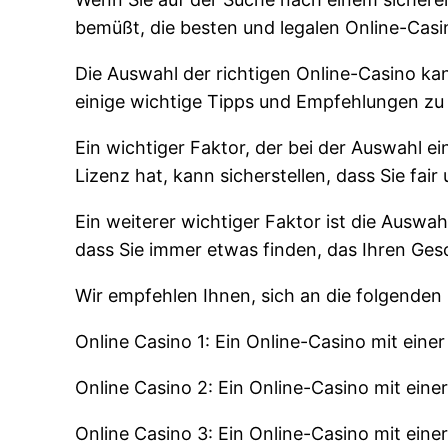
bemüßt, die besten und legalen Online-Casin
Die Auswahl der richtigen Online-Casino ka
einige wichtige Tipps und Empfehlungen zu g
Ein wichtiger Faktor, der bei der Auswahl ei
Lizenz hat, kann sicherstellen, dass Sie f
Ein weiterer wichtiger Faktor ist die Auswahl
dass Sie immer etwas finden, das Ihren Gesc
Wir empfehlen Ihnen, sich an die folgende
Online Casino 1: Ein Online-Casino mit einer
Online Casino 2: Ein Online-Casino mit eine
Online Casino 3: Ein Online-Casino mit eine