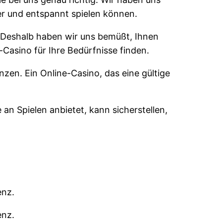
her und entspannt spielen können.
. Deshalb haben wir uns bemüßt, Ihnen
Casino für Ihre Bedürfnisse finden.
enzen. Ein Online-Casino, das eine gültige
e an Spielen anbietet, kann sicherstellen,
enz.
enz.