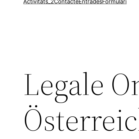
Activitats_2
Contacte
Entrades
Formulari
Legale O
Österrei