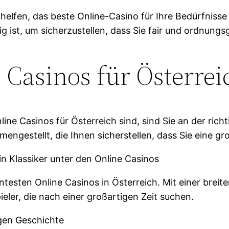
elfen, das beste Online-Casino für Ihre Bedürfnisse z
ig ist, um sicherzustellen, dass Sie fair und ordnun
 Casinos für Österrei
ne Casinos für Österreich sind, sind Sie an der rich
engestellt, die Ihnen sicherstellen, dass Sie eine gr
n Klassiker unter den Online Casinos
testen Online Casinos in Österreich. Mit einer breite
ieler, die nach einer großartigen Zeit suchen.
ngen Geschichte