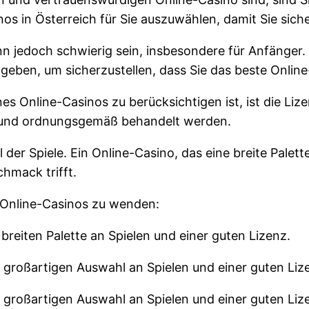
os in Österreich für Sie auszuwählen, damit Sie sic
nn jedoch schwierig sein, insbesondere für Anfänger
eben, um sicherzustellen, dass Sie das beste Online-
nes Online-Casinos zu berücksichtigen ist, ist die Liz
air und ordnungsgemäß behandelt werden.
 der Spiele. Ein Online-Casino, das eine breite Palett
hmack trifft.
n Online-Casinos zu wenden:
 breiten Palette an Spielen und einer guten Lizenz.
r großartigen Auswahl an Spielen und einer guten Liz
r großartigen Auswahl an Spielen und einer guten Liz