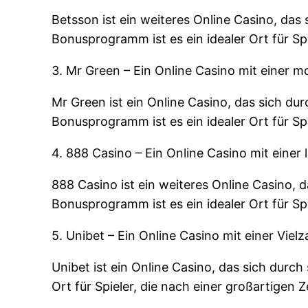
Betsson ist ein weiteres Online Casino, das s
Bonusprogramm ist es ein idealer Ort für Spi
3. Mr Green – Ein Online Casino mit einer 
Mr Green ist ein Online Casino, das sich du
Bonusprogramm ist es ein idealer Ort für Spi
4. 888 Casino – Ein Online Casino mit einer
888 Casino ist ein weiteres Online Casino, d
Bonusprogramm ist es ein idealer Ort für Spi
5. Unibet – Ein Online Casino mit einer Vielz
Unibet ist ein Online Casino, das sich durc
Ort für Spieler, die nach einer großartigen Z