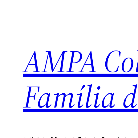
Vés
al
contingut
AMPA Col·
Família d