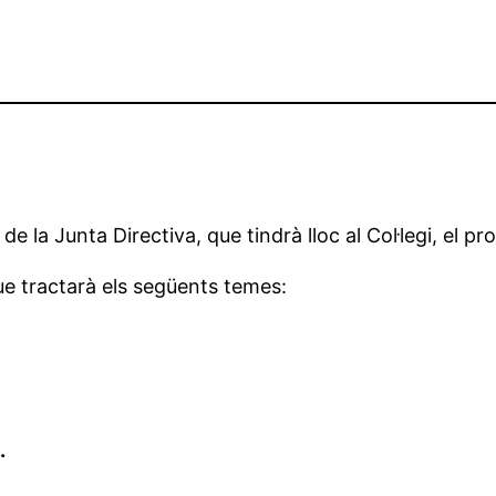
e la Junta Directiva, que tindrà lloc al Col·legi, el p
ue tractarà els següents temes:
.