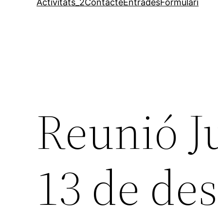
Activitats_2
Contacte
Entrades
Formulari
Reunió J
13 de de