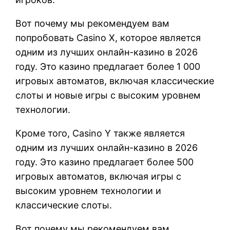
Вот почему мы рекомендуем вам
попробовать Casino X, которое является
одним из лучших онлайн-казино в 2026
году. Это казино предлагает более 1 000
игровых автоматов, включая классические
слоты и новые игры с высоким уровнем
технологии.
Кроме того, Casino Y также является
одним из лучших онлайн-казино в 2026
году. Это казино предлагает более 500
игровых автоматов, включая игры с
высоким уровнем технологии и
классические слоты.
Вот почему мы рекомендуем вам