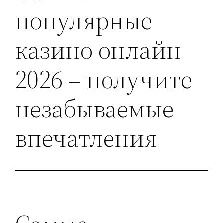
популярные
казино онлайн
2026 – получите
незабываемые
впечатления