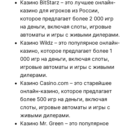
Казино BitStarz – это лучшее онлайн-
казино для игроков из России,
которое предлагает более 2 000 игр
на деньги, включая слоты, игровые
автоматы и игры с живыми дилерами.
Казино Wildz – это популярное онлайн-
казино, которое предлагает более 1
000 игр на деньги, включая слоты,
игровые автоматы и игры с живыми
дилерами.
Казино Casino.com – это старейшее
онлайн-казино, которое предлагает
более 500 игр на деньги, включая
слоты, игровые автоматы и игры с
живыми дилерами.
Казино Mr. Green – это популярное