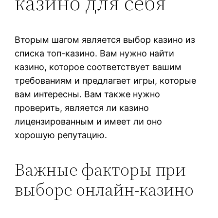
казино для себя
Вторым шагом является выбор казино из
списка топ-казино. Вам нужно найти
казино, которое соответствует вашим
требованиям и предлагает игры, которые
вам интересны. Вам также нужно
проверить, является ли казино
лицензированным и имеет ли оно
хорошую репутацию.
Важные факторы при
выборе онлайн-казино