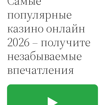
Самые
популярные
казино онлайн
2026 – получите
незабываемые
впечатления
▶️