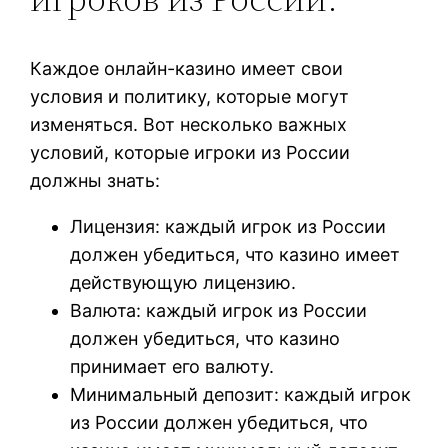
Каждое онлайн-казино имеет свои
условия и политику, которые могут
изменяться. Вот несколько важных
условий, которые игроки из России
должны знать:
Лицензия: каждый игрок из России
должен убедиться, что казино имеет
действующую лицензию.
Валюта: каждый игрок из России
должен убедиться, что казино
принимает его валюту.
Минимальный депозит: каждый игрок
из России должен убедиться, что