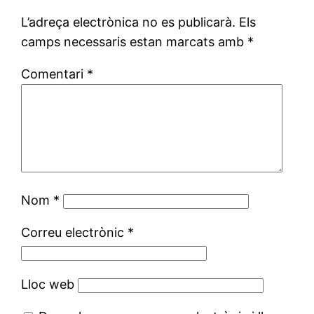
L’adreça electrònica no es publicarà.
Els
camps necessaris estan marcats amb
*
Comentari
*
Nom
*
Correu electrònic
*
Lloc web