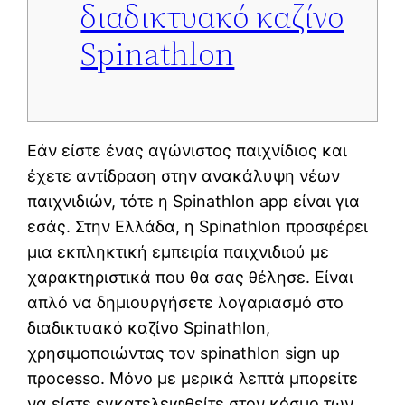
διαδικτυακό καζίνο
Spinathlon
Εάν είστε ένας αγώνιστος παιχνίδιος και
έχετε αντίδραση στην ανακάλυψη νέων
παιχνιδιών, τότε η Spinathlon app είναι για
εσάς. Στην Ελλάδα, η Spinathlon προσφέρει
μια εκπληκτική εμπειρία παιχνιδιού με
χαρακτηριστικά που θα σας θέλησε. Είναι
απλό να δημιουργήσετε λογαριασμό στο
διαδικτυακό καζίνο Spinathlon,
χρησιμοποιώντας τον spinathlon sign up
προcesso. Μόνο με μερικά λεπτά μπορείτε
να είστε εγκατελειφθείτε στον κόσμο των