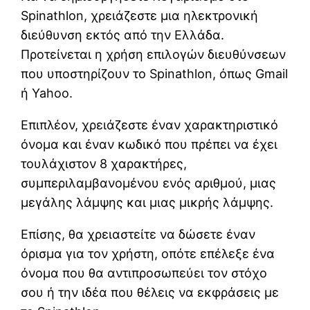
Spinathlon, χρειάζεστε μια ηλεκτρονική
διεύθυνση εκτός από την Ελλάδα.
Προτείνεται η χρήση επιλογών διευθύνσεων
που υποστηρίζουν το Spinathlon, όπως Gmail
ή Yahoo.
Επιπλέον, χρειάζεστε έναν χαρακτηριστικό
όνομα και έναν κωδικό που πρέπει να έχει
τουλάχιστον 8 χαρακτήρες,
συμπεριλαμβανομένου ενός αριθμού, μιας
μεγάλης λάμψης και μιας μικρής λάμψης.
Επίσης, θα χρειαστείτε να δώσετε έναν
όρισμα για τον χρήστη, οπότε επέλεξε ένα
όνομα που θα αντιπροσωπεύει τον στόχο
σου ή την ιδέα που θέλεις να εκφράσεις με