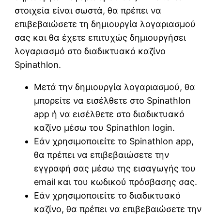
στοιχεία είναι σωστά, θα πρέπει να
επιβεβαιώσετε τη δημιουργία λογαριασμού
σας και θα έχετε επιτυχώς δημιουργήσει
λογαριασμό στο διαδικτυακό καζίνο
Spinathlon.
Μετά την δημιουργία λογαριασμού, θα
μπορείτε να εισέλθετε στο Spinathlon
app ή να εισέλθετε στο διαδικτυακό
καζίνο μέσω του Spinathlon login.
Εάν χρησιμοποιείτε το Spinathlon app,
θα πρέπει να επιβεβαιώσετε την
εγγραφή σας μέσω της εισαγωγής του
email και του κωδικού πρόσβασης σας.
Εάν χρησιμοποιείτε το διαδικτυακό
καζίνο, θα πρέπει να επιβεβαιώσετε την