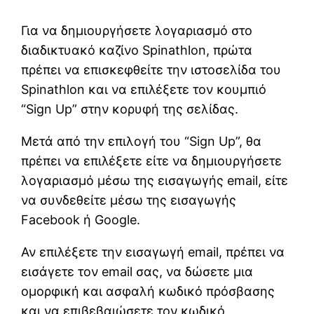
Για να δημιουργήσετε λογαριασμό στο
διαδικτυακό καζίνο Spinathlon, πρώτα
πρέπει να επισκεφθείτε την ιστοσελίδα του
Spinathlon και να επιλέξετε τον κουμπιό
“Sign Up” στην κορυφή της σελίδας.
Μετά από την επιλογή του “Sign Up”, θα
πρέπει να επιλέξετε είτε να δημιουργήσετε
λογαριασμό μέσω της εισαγωγής email, είτε
να συνδεθείτε μέσω της εισαγωγής
Facebook ή Google.
Αν επιλέξετε την εισαγωγή email, πρέπει να
εισάγετε τον email σας, να δώσετε μια
ομορφική και ασφαλή κωδικό πρόσβασης
και να επιβεβαιώσετε τον κωδικό