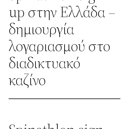
up στην Ελλάδα –
δημιουργία
λογαριασμού στο
διαδικτυακό
καζίνο