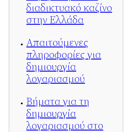
διαδικτυακό καζίνο
στην Ελλάδα
Απαιτούμενες
πληροφορίες για
δημιουργία
λογαριασμού
Βήματα για τη
δημιουργία
λογαριασμού στο