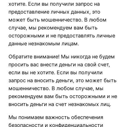
хотите. Если вы получили запрос на
предоставление личных данных, это
может быть мошенничество. В любом
случае, мы рекомендуем вам быть
осторожными и не предоставлять личные
данные незнакомым лицам.
Обратите внимание! Мы никогда не будем
просить вас внести деньги на свой счет,
если вы не хотите. Если вы получили
запрос на вносить деньги, это может быть
мошенничество. В любом случае, мы
рекомендуем вам быть осторожными и не
вносить деньги на счет незнакомых лиц.
Мы понимаем важность обеспечения
безопасности и конфиденциальности