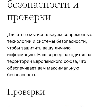
безопасности и
проверки
Для этого мы используем современные
технологии и системы безопасности,
чтобы защитить вашу личную
информацию. Наш сервер находится на
территории Европейского союза, что
обеспечивает вам максимальную
безопасность.
Проверки