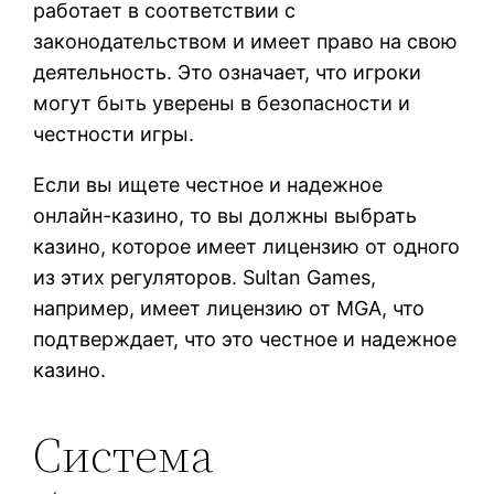
работает в соответствии с
законодательством и имеет право на свою
деятельность. Это означает, что игроки
могут быть уверены в безопасности и
честности игры.
Если вы ищете честное и надежное
онлайн-казино, то вы должны выбрать
казино, которое имеет лицензию от одного
из этих регуляторов. Sultan Games,
например, имеет лицензию от MGA, что
подтверждает, что это честное и надежное
казино.
Система