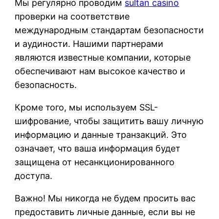
Мы регулярно проводим
sultan casino
проверки на соответствие
международным стандартам безопасности
и аудиности. Нашими партнерами
являются известные компании, которые
обеспечивают нам высокое качество и
безопасность.
Кроме того, мы используем SSL-
шифрование, чтобы защитить вашу личную
информацию и данные транзакций. Это
означает, что ваша информация будет
защищена от несанкционированного
доступа.
Важно! Мы никогда не будем просить вас
предоставить личные данные, если вы не