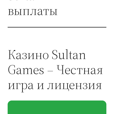
выплаты
Казино Sultan
Games – Честная
игра и лицензия