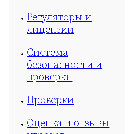
Регуляторы и
лицензии
Система
безопасности и
проверки
Проверки
Оценка и отзывы