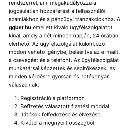
rendszerrel, ami megakadályozza a
jogosulatlan hozzáférést a felhasználói
számlákhoz és a pénzügyi tranzakciókhoz. A
ggbet hu
emellett kiváló ügyfélszolgálatot
kínál, amely a hét minden napján, 24 órában
elérhető. Az ügyfélszolgálat különböző
módon vehető igénybe, beleértve az e-mailt,
a csevegést és a telefont. Az ügyfélszolgálat
munkatársai képzettek és segítőkészek, és
minden kérdésre gyorsan és hatékonyan
válaszolnak.
Regisztráció a platformon
Befizetés választott fizetési móddal
Játékok felfedezése és élvezése
Kivétel a megnyert összegből