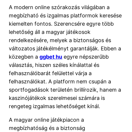
A modern online szórakozás világában a
megbízható és izgalmas platformok keresése
kiemelten fontos. Szerencsére egyre több
lehetőség áll a magyar játékosok
rendelkezésére, melyek a biztonságos és
változatos játékélményt garantálják. Ebben a
közegben a
ggbet hu
egyre népszerűbb
választás, hiszen széles kínálattal és
felhasználóbarát felülettel várja a
felhasználókat. A platform nem csupán a
sportfogadások területén brillírozik, hanem a
kaszinójátékok szerelmesei számára is
rengeteg izgalmas lehetőséget kínál.
A magyar online játékpiacon a
megbízhatóság és a biztonság