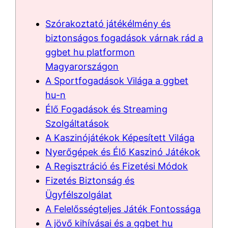
Szórakoztató játékélmény és
biztonságos fogadások várnak rád a
ggbet hu platformon
Magyarországon
A Sportfogadások Világa a ggbet
hu-n
Élő Fogadások és Streaming
Szolgáltatások
A Kaszinójátékok Képesített Világa
Nyerőgépek és Élő Kaszinó Játékok
A Regisztráció és Fizetési Módok
Fizetés Biztonság és
Ügyfélszolgálat
A Felelősségteljes Játék Fontossága
A jövő kihívásai és a ggbet hu