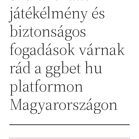
játékélmény és
biztonságos
fogadások várnak
rád a ggbet hu
platformon
Magyarországon