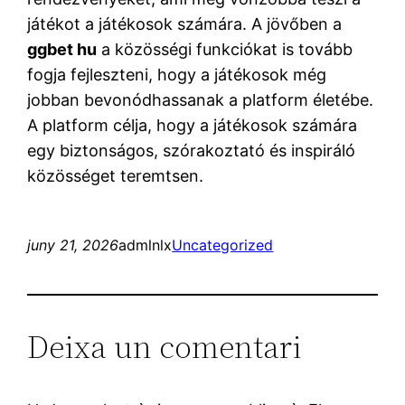
játékot a játékosok számára. A jövőben a
ggbet hu
a közösségi funkciókat is tovább
fogja fejleszteni, hogy a játékosok még
jobban bevonódhassanak a platform életébe.
A platform célja, hogy a játékosok számára
egy biztonságos, szórakoztató és inspiráló
közösséget teremtsen.
juny 21, 2026
admlnlx
Uncategorized
Deixa un comentari