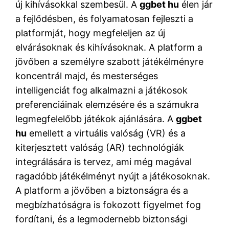
új kihívásokkal szembesül. A
ggbet hu
élen jár
a fejlődésben, és folyamatosan fejleszti a
platformját, hogy megfeleljen az új
elvárásoknak és kihívásoknak. A platform a
jövőben a személyre szabott játékélményre
koncentrál majd, és mesterséges
intelligenciát fog alkalmazni a játékosok
preferenciáinak elemzésére és a számukra
legmegfelelőbb játékok ajánlására. A
ggbet
hu
emellett a virtuális valóság (VR) és a
kiterjesztett valóság (AR) technológiák
integrálására is tervez, ami még magával
ragadóbb játékélményt nyújt a játékosoknak.
A platform a jövőben a biztonságra és a
megbízhatóságra is fokozott figyelmet fog
fordítani, és a legmodernebb biztonsági