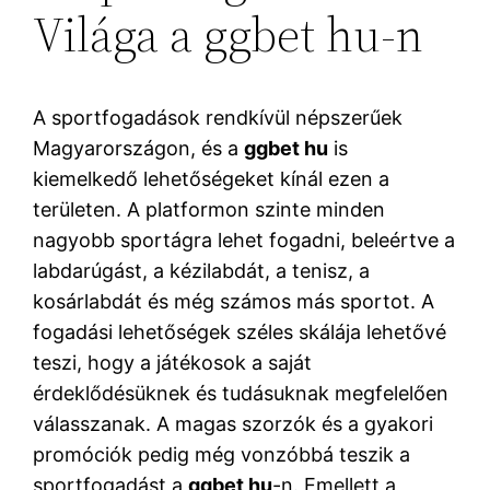
Világa a ggbet hu-n
A sportfogadások rendkívül népszerűek
Magyarországon, és a
ggbet hu
is
kiemelkedő lehetőségeket kínál ezen a
területen. A platformon szinte minden
nagyobb sportágra lehet fogadni, beleértve a
labdarúgást, a kézilabdát, a tenisz, a
kosárlabdát és még számos más sportot. A
fogadási lehetőségek széles skálája lehetővé
teszi, hogy a játékosok a saját
érdeklődésüknek és tudásuknak megfelelően
válasszanak. A magas szorzók és a gyakori
promóciók pedig még vonzóbbá teszik a
sportfogadást a
ggbet hu
-n. Emellett a