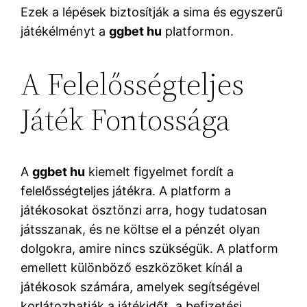
Ezek a lépések biztosítják a sima és egyszerű
játékélményt a
ggbet hu
platformon.
A Felelősségteljes
Játék Fontossága
A
ggbet hu
kiemelt figyelmet fordít a
felelősségteljes játékra. A platform a
játékosokat ösztönzi arra, hogy tudatosan
játsszanak, és ne költse el a pénzét olyan
dolgokra, amire nincs szükségük. A platform
emellett különböző eszközöket kínál a
játékosok számára, amelyek segítségével
korlátozhatják a játékidőt, a befizetési