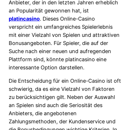
Anbieter, der in den letzten Jahren erheblich
an Popularität gewonnen hat, ist
platincasino
. Dieses Online-Casino
verspricht ein umfangreiches Spielerlebnis
mit einer Vielzahl von Spielen und attraktiven
Bonusangeboten. Für Spieler, die auf der
Suche nach einer neuen und aufregenden
Plattform sind, könnte platincasino eine
interessante Option darstellen.
Die Entscheidung für ein Online-Casino ist oft
schwierig, da es eine Vielzahl von Faktoren
zu berücksichtigen gilt. Neben der Auswahl
an Spielen sind auch die Seriosität des
Anbieters, die angebotenen
Zahlungsmethoden, der Kundenservice und
die Bonusbedingungen wichtige Kriterien. In