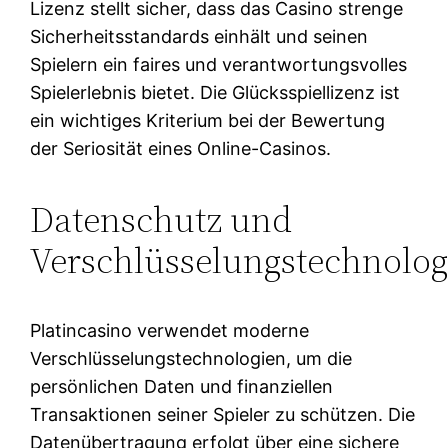
Lizenz stellt sicher, dass das Casino strenge
Sicherheitsstandards einhält und seinen
Spielern ein faires und verantwortungsvolles
Spielerlebnis bietet. Die Glücksspiellizenz ist
ein wichtiges Kriterium bei der Bewertung
der Seriosität eines Online-Casinos.
Datenschutz und
Verschlüsselungstechnolog
Platincasino verwendet moderne
Verschlüsselungstechnologien, um die
persönlichen Daten und finanziellen
Transaktionen seiner Spieler zu schützen. Die
Datenübertragung erfolgt über eine sichere