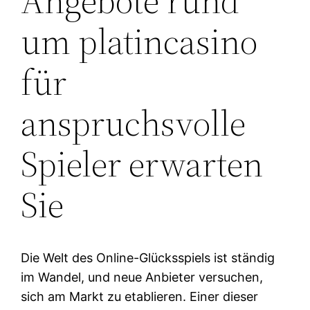
Angebote rund
um platincasino
für
anspruchsvolle
Spieler erwarten
Sie
Die Welt des Online-Glücksspiels ist ständig
im Wandel, und neue Anbieter versuchen,
sich am Markt zu etablieren. Einer dieser