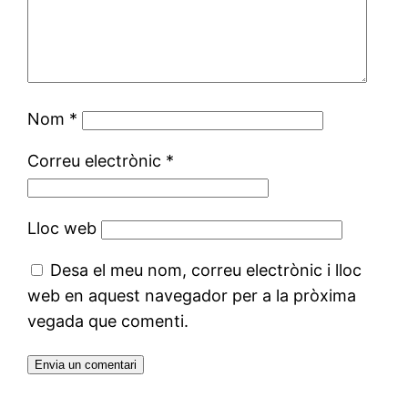
Nom
*
Correu electrònic
*
Lloc web
Desa el meu nom, correu electrònic i lloc
web en aquest navegador per a la pròxima
vegada que comenti.