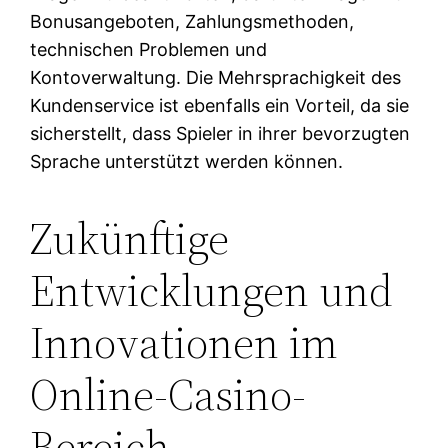
Bonusangeboten, Zahlungsmethoden,
technischen Problemen und
Kontoverwaltung. Die Mehrsprachigkeit des
Kundenservice ist ebenfalls ein Vorteil, da sie
sicherstellt, dass Spieler in ihrer bevorzugten
Sprache unterstützt werden können.
Zukünftige
Entwicklungen und
Innovationen im
Online-Casino-
Bereich