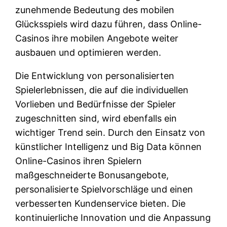
zunehmende Bedeutung des mobilen
Glücksspiels wird dazu führen, dass Online-
Casinos ihre mobilen Angebote weiter
ausbauen und optimieren werden.
Die Entwicklung von personalisierten
Spielerlebnissen, die auf die individuellen
Vorlieben und Bedürfnisse der Spieler
zugeschnitten sind, wird ebenfalls ein
wichtiger Trend sein. Durch den Einsatz von
künstlicher Intelligenz und Big Data können
Online-Casinos ihren Spielern
maßgeschneiderte Bonusangebote,
personalisierte Spielvorschläge und einen
verbesserten Kundenservice bieten. Die
kontinuierliche Innovation und die Anpassung