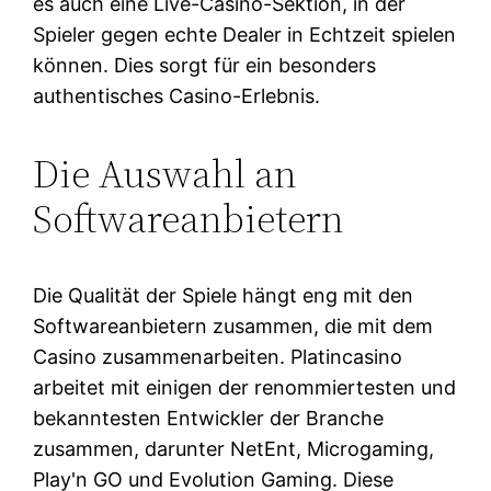
es auch eine Live-Casino-Sektion, in der
Spieler gegen echte Dealer in Echtzeit spielen
können. Dies sorgt für ein besonders
authentisches Casino-Erlebnis.
Die Auswahl an
Softwareanbietern
Die Qualität der Spiele hängt eng mit den
Softwareanbietern zusammen, die mit dem
Casino zusammenarbeiten. Platincasino
arbeitet mit einigen der renommiertesten und
bekanntesten Entwickler der Branche
zusammen, darunter NetEnt, Microgaming,
Play'n GO und Evolution Gaming. Diese