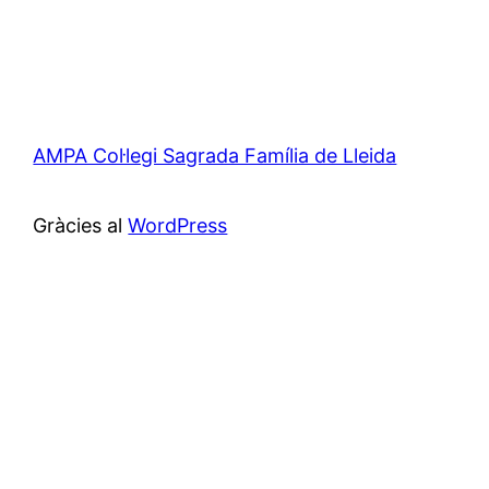
AMPA Col·legi Sagrada Família de Lleida
Gràcies al
WordPress