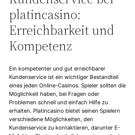
platincasino:
Erreichbarkeit und
Kompetenz
Ein kompetenter und gut erreichbarer
Kundenservice ist ein wichtiger Bestandteil
eines jeden Online-Casinos. Spieler sollten die
Möglichkeit haben, bei Fragen oder
Problemen schnell und einfach Hilfe zu
erhalten. Platincasino bietet seinen Spielern
verschiedene Möglichkeiten, den
Kundenservice zu kontaktieren, darunter E-