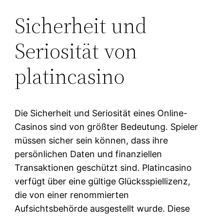
Sicherheit und
Seriosität von
platincasino
Die Sicherheit und Seriosität eines Online-
Casinos sind von größter Bedeutung. Spieler
müssen sicher sein können, dass ihre
persönlichen Daten und finanziellen
Transaktionen geschützt sind. Platincasino
verfügt über eine gültige Glücksspiellizenz,
die von einer renommierten
Aufsichtsbehörde ausgestellt wurde. Diese