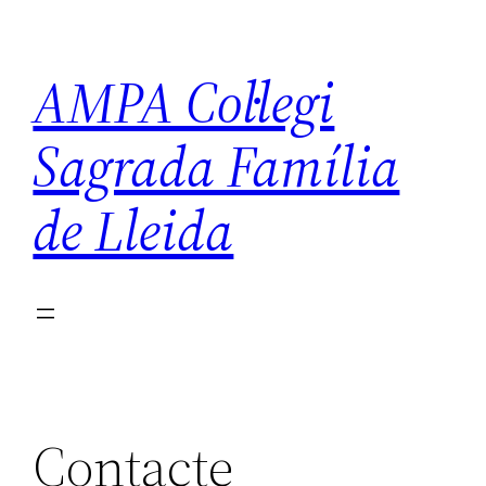
Vés
al
AMPA Col·legi
contingut
Sagrada Família
de Lleida
Contacte