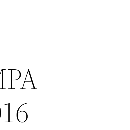
MPA
016