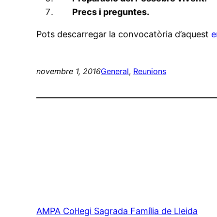
Precs i preguntes.
Pots descarregar la convocatòria d’aquest
e
novembre 1, 2016
General
, 
Reunions
AMPA Col·legi Sagrada Família de Lleida