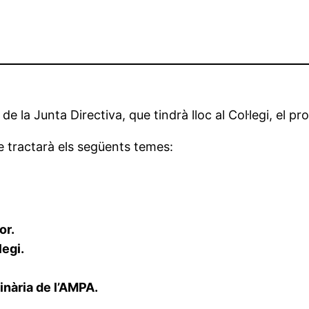
e la Junta Directiva, que tindrà lloc al Col·legi, el p
e tractarà els següents temes:
or.
legi.
nària de l’AMPA.