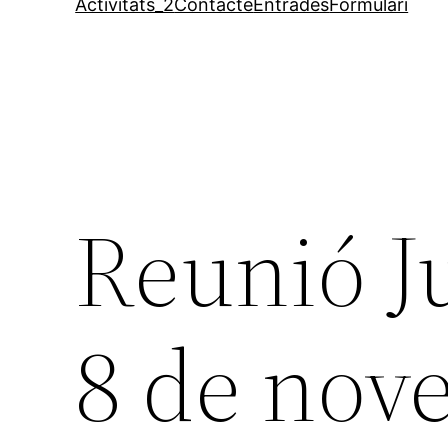
Activitats_2
Contacte
Entrades
Formulari
Reunió J
8 de nov