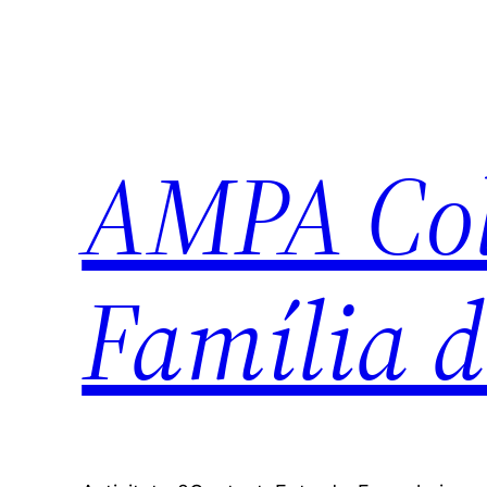
Vés
al
contingut
AMPA Col·
Família d