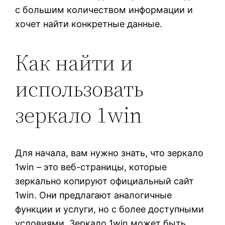
с большим количеством информации и
хочет найти конкретные данные.
Как найти и
использовать
зеркало 1win
Для начала, вам нужно знать, что зеркало
1win – это веб-страницы, которые
зеркально копируют официальный сайт
1win. Они предлагают аналогичные
функции и услуги, но с более доступными
условиями. Зеркало 1win может быть