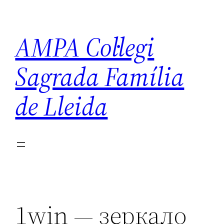
Vés
al
AMPA Col·legi
contingut
Sagrada Família
de Lleida
1win — зеркало