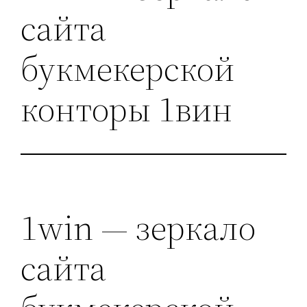
сайта
букмекерской
конторы 1вин
1win — зеркало
сайта