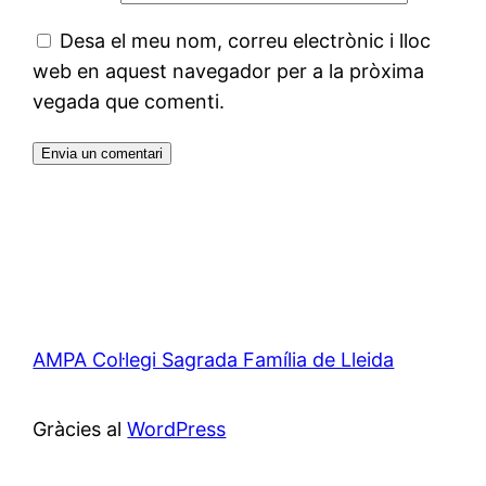
Desa el meu nom, correu electrònic i lloc
web en aquest navegador per a la pròxima
vegada que comenti.
AMPA Col·legi Sagrada Família de Lleida
Gràcies al
WordPress