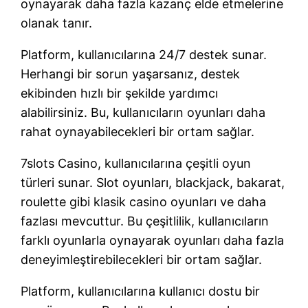
oynayarak daha fazla kazanç elde etmelerine
olanak tanır.
Platform, kullanıcılarına 24/7 destek sunar.
Herhangi bir sorun yaşarsanız, destek
ekibinden hızlı bir şekilde yardımcı
alabilirsiniz. Bu, kullanıcıların oyunları daha
rahat oynayabilecekleri bir ortam sağlar.
7slots Casino, kullanıcılarına çeşitli oyun
türleri sunar. Slot oyunları, blackjack, bakarat,
roulette gibi klasik casino oyunları ve daha
fazlası mevcuttur. Bu çeşitlilik, kullanıcıların
farklı oyunlarla oynayarak oyunları daha fazla
deneyimleştirebilecekleri bir ortam sağlar.
Platform, kullanıcılarına kullanıcı dostu bir