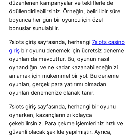
düzenlenen kampanyalar ve tekliflerle de
ödüllendirilebilirsiniz. Örneğin, belirli bir süre
boyunca her gün bir oyuncu için özel
bonuslar sunulabilir.
7slots giriş sayfasında, herhangi
7slots casino
giriş
bir oyunu denemek için ücretsiz deneme
oyunları da mevcuttur. Bu, oyunun nasıl
oynandığını ve ne kadar kazanabileceğinizi
anlamak için mükemmel bir yol. Bu deneme
oyunları, gerçek para yatırımı olmadan
oyunları denemenize olanak tanır.
7slots giriş sayfasında, herhangi bir oyunu
oynarken, kazançlarınızı kolayca
çekebilirsiniz. Para çekme işlemleriniz hızlı ve
güvenli olacak şekilde yapılmıştır. Ayrıca,