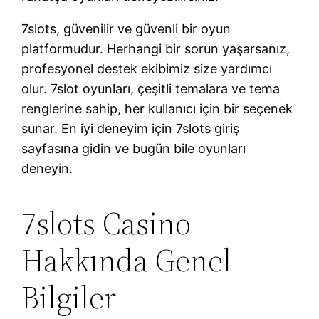
7slots, güvenilir ve güvenli bir oyun
platformudur. Herhangi bir sorun yaşarsanız,
profesyonel destek ekibimiz size yardımcı
olur. 7slot oyunları, çeşitli temalara ve tema
renglerine sahip, her kullanıcı için bir seçenek
sunar. En iyi deneyim için 7slots giriş
sayfasına gidin ve bugün bile oyunları
deneyin.
7slots Casino
Hakkında Genel
Bilgiler