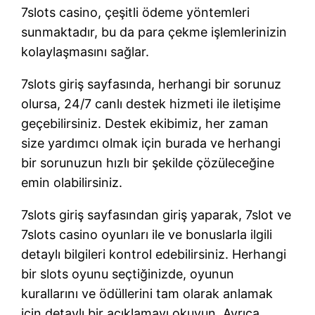
7slots casino, çeşitli ödeme yöntemleri
sunmaktadır, bu da para çekme işlemlerinizin
kolaylaşmasını sağlar.
7slots giriş sayfasında, herhangi bir sorunuz
olursa, 24/7 canlı destek hizmeti ile iletişime
geçebilirsiniz. Destek ekibimiz, her zaman
size yardımcı olmak için burada ve herhangi
bir sorunuzun hızlı bir şekilde çözüleceğine
emin olabilirsiniz.
7slots giriş sayfasından giriş yaparak, 7slot ve
7slots casino oyunları ile ve bonuslarla ilgili
detaylı bilgileri kontrol edebilirsiniz. Herhangi
bir slots oyunu seçtiğinizde, oyunun
kurallarını ve ödüllerini tam olarak anlamak
için detaylı bir açıklamayı okuyun. Ayrıca,