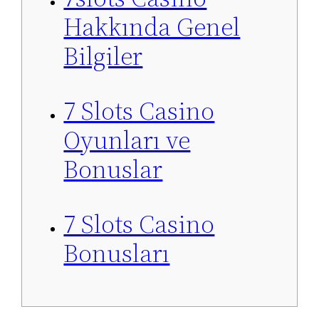
Hakkında Genel
Bilgiler
7 Slots Casino
Oyunları ve
Bonuslar
7 Slots Casino
Bonusları