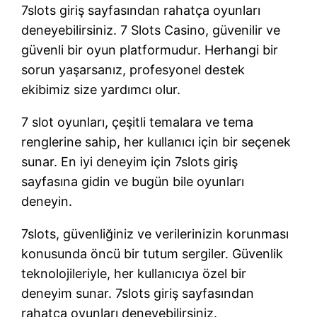
7slots giriş sayfasından rahatça oyunları
deneyebilirsiniz. 7 Slots Casino, güvenilir ve
güvenli bir oyun platformudur. Herhangi bir
sorun yaşarsanız, profesyonel destek
ekibimiz size yardımcı olur.
7 slot oyunları, çeşitli temalara ve tema
renglerine sahip, her kullanıcı için bir seçenek
sunar. En iyi deneyim için 7slots giriş
sayfasına gidin ve bugün bile oyunları
deneyin.
7slots, güvenliğiniz ve verilerinizin korunması
konusunda öncü bir tutum sergiler. Güvenlik
teknolojileriyle, her kullanıcıya özel bir
deneyim sunar. 7slots giriş sayfasından
rahatça oyunları deneyebilirsiniz.