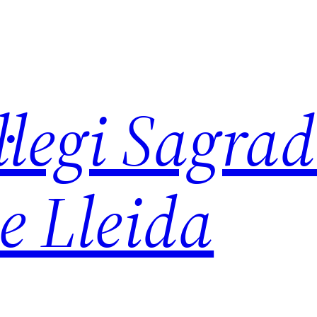
legi Sagra
e Lleida