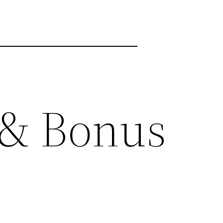
s & Bonus