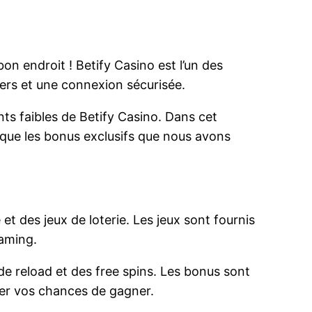
on endroit ! Betify Casino est l’un des
iers et une connexion sécurisée.
ints faibles de Betify Casino. Dans cet
i que les bonus exclusifs que nous avons
et des jeux de loterie. Les jeux sont fournis
Gaming.
de reload et des free spins. Les bonus sont
ter vos chances de gagner.