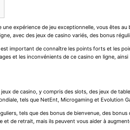
e une expérience de jeu exceptionnelle, vous êtes au b
ligne, avec des jeux de casino variés, des bonus régul
 est important de connaître les points forts et les po
tages et les inconvénients de ce casino en ligne, ains
jeux de casino, y compris des slots, des jeux de table 
ndiale, tels que NetEnt, Microgaming et Evolution 
guliers, tels que des bonus de bienvenue, des bonus 
et de retrait, mais ils peuvent vous aider à augmen