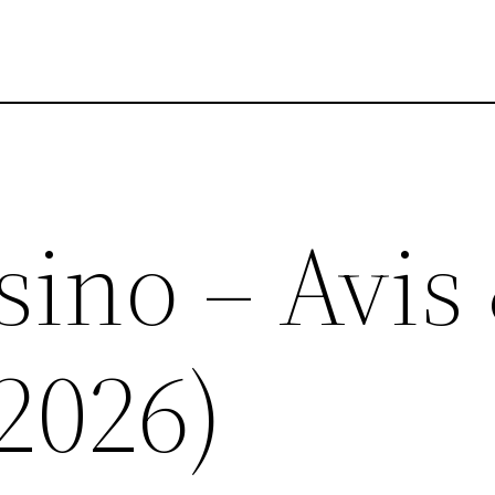
sino – Avi
(2026)