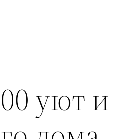
000 уют и
го дома