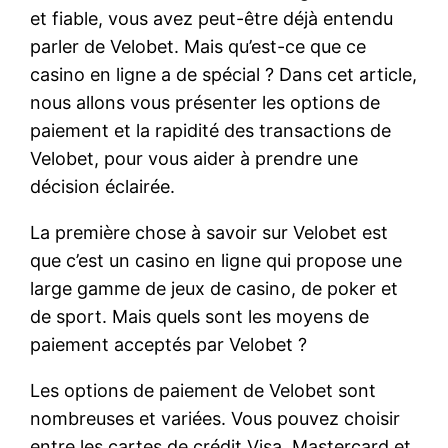
et fiable, vous avez peut-être déjà entendu
parler de Velobet. Mais qu’est-ce que ce
casino en ligne a de spécial ? Dans cet article,
nous allons vous présenter les options de
paiement et la rapidité des transactions de
Velobet, pour vous aider à prendre une
décision éclairée.
La première chose à savoir sur Velobet est
que c’est un casino en ligne qui propose une
large gamme de jeux de casino, de poker et
de sport. Mais quels sont les moyens de
paiement acceptés par Velobet ?
Les options de paiement de Velobet sont
nombreuses et variées. Vous pouvez choisir
entre les cartes de crédit Visa, Mastercard et