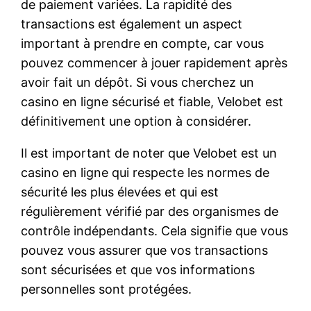
de paiement variées. La rapidité des
transactions est également un aspect
important à prendre en compte, car vous
pouvez commencer à jouer rapidement après
avoir fait un dépôt. Si vous cherchez un
casino en ligne sécurisé et fiable, Velobet est
définitivement une option à considérer.
Il est important de noter que Velobet est un
casino en ligne qui respecte les normes de
sécurité les plus élevées et qui est
régulièrement vérifié par des organismes de
contrôle indépendants. Cela signifie que vous
pouvez vous assurer que vos transactions
sont sécurisées et que vos informations
personnelles sont protégées.