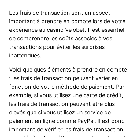
Les frais de transaction sont un aspect
important à prendre en compte lors de votre
expérience au casino Velobet. Il est essentiel
de comprendre les coûts associés à vos
transactions pour éviter les surprises
inattendues.
Voici quelques éléments à prendre en compte
: les frais de transaction peuvent varier en
fonction de votre méthode de paiement. Par
exemple, si vous utilisez une carte de crédit,
les frais de transaction peuvent être plus
élevés que si vous utilisez un service de
paiement en ligne comme PayPal. Il est donc
important de vérifier les frais de transaction