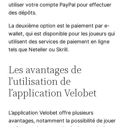
utiliser votre compte PayPal pour effectuer
des dépôts.
La deuxième option est le paiement par e-
wallet, qui est disponible pour les joueurs qui
utilisent des services de paiement en ligne
tels que Neteller ou Skrill.
Les avantages de
l’utilisation de
l’application Velobet
L’application Velobet offre plusieurs
avantages, notamment la possibilité de jouer