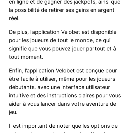
en ligne et de gagner des jackpots, ainsi que
la possibilité de retirer ses gains en argent
réel.
De plus, l’application Velobet est disponible
pour les joueurs de tout le monde, ce qui
signifie que vous pouvez jouer partout et à
tout moment.
Enfin, l’application Velobet est conçue pour
être facile à utiliser, même pour les joueurs
débutants, avec une interface utilisateur
intuitive et des instructions claires pour vous
aider à vous lancer dans votre aventure de
jeu.
Il est important de noter que les options de