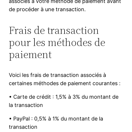
associés à votre méthode de paiement avant
de procéder à une transaction.
Frais de transaction
pour les méthodes de
paiement
Voici les frais de transaction associés à
certaines méthodes de paiement courantes :
• Carte de crédit : 1,5% à 3% du montant de
la transaction
• PayPal : 0,5% à 1% du montant de la
transaction