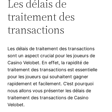
Les délais de
traitement des
transactions
Les délais de traitement des transactions
sont un aspect crucial pour les joueurs de
Casino Velobet. En effet, la rapidité de
traitement des transactions est essentielle
pour les joueurs qui souhaitent gagner
rapidement et facilement. C’est pourquoi
nous allons vous présenter les délais de
traitement des transactions de Casino
Velobet.