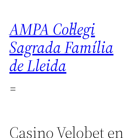
Vés
al
AMPA Col·legi
contingut
Sagrada Família
de Lleida
Casino Velobet en