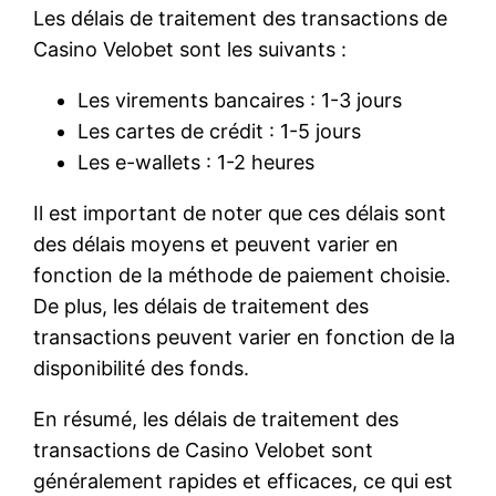
Les délais de traitement des transactions de
Casino Velobet sont les suivants :
Les virements bancaires : 1-3 jours
Les cartes de crédit : 1-5 jours
Les e-wallets : 1-2 heures
Il est important de noter que ces délais sont
des délais moyens et peuvent varier en
fonction de la méthode de paiement choisie.
De plus, les délais de traitement des
transactions peuvent varier en fonction de la
disponibilité des fonds.
En résumé, les délais de traitement des
transactions de Casino Velobet sont
généralement rapides et efficaces, ce qui est