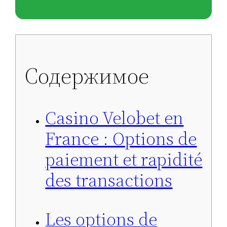
Содержимое
Casino Velobet en
France : Options de
paiement et rapidité
des transactions
Les options de