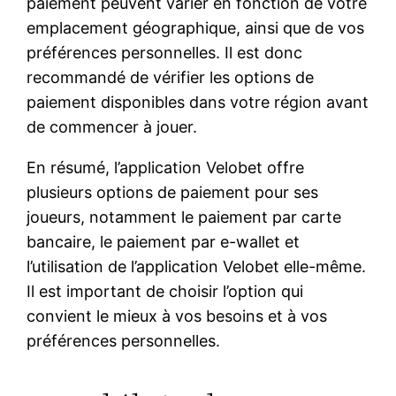
paiement peuvent varier en fonction de votre
emplacement géographique, ainsi que de vos
préférences personnelles. Il est donc
recommandé de vérifier les options de
paiement disponibles dans votre région avant
de commencer à jouer.
En résumé, l’application Velobet offre
plusieurs options de paiement pour ses
joueurs, notamment le paiement par carte
bancaire, le paiement par e-wallet et
l’utilisation de l’application Velobet elle-même.
Il est important de choisir l’option qui
convient le mieux à vos besoins et à vos
préférences personnelles.