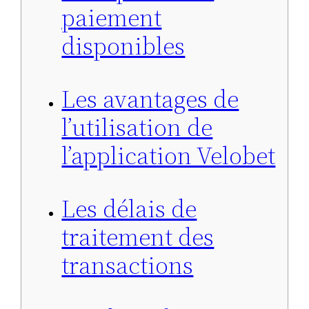
paiement
disponibles
Les avantages de
l’utilisation de
l’application Velobet
Les délais de
traitement des
transactions