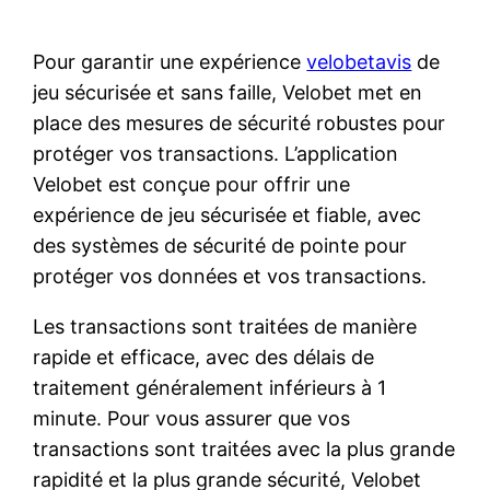
Pour garantir une expérience
velobetavis
de
jeu sécurisée et sans faille, Velobet met en
place des mesures de sécurité robustes pour
protéger vos transactions. L’application
Velobet est conçue pour offrir une
expérience de jeu sécurisée et fiable, avec
des systèmes de sécurité de pointe pour
protéger vos données et vos transactions.
Les transactions sont traitées de manière
rapide et efficace, avec des délais de
traitement généralement inférieurs à 1
minute. Pour vous assurer que vos
transactions sont traitées avec la plus grande
rapidité et la plus grande sécurité, Velobet