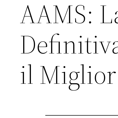
AAMS: L
Definitiv
il Miglior