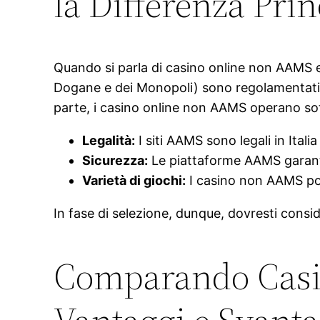
la Differenza Prin
Quando si parla di casino online non AAMS e 
Dogane e dei Monopoli) sono regolamentati da
parte, i casino online non AAMS operano sotto
Legalità:
I siti AAMS sono legali in Itali
Sicurezza:
Le piattaforme AAMS garant
Varietà di giochi:
I casino non AAMS poss
In fase di selezione, dunque, dovresti conside
Comparando Cas