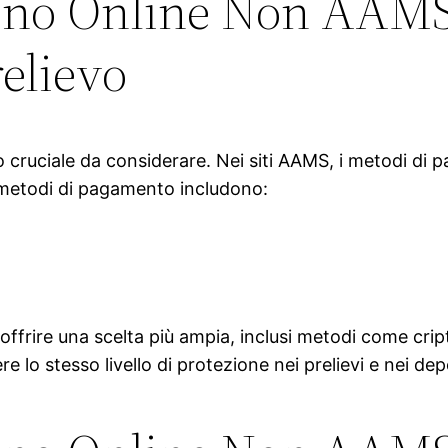
no Online Non AAMS
elievo
 cruciale da considerare. Nei siti AAMS, i metodi di
i metodi di pagamento includono:
ffrire una scelta più ampia, inclusi metodi come crip
e lo stesso livello di protezione nei prelievi e nei depo