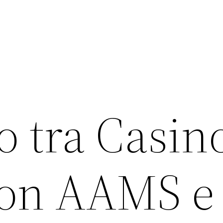
o tra Casin
on AAMS e 