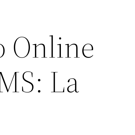
o Online
MS: La