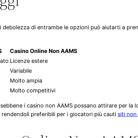
ggi
 di debolezza di entrambe le opzioni può aiutarti a pr
S
Casino Online Non AAMS
tato
Licenze estere
Variabile
Molto ampia
Molto competitivi
bbene i casino non AAMS possano attirare per la loro
rendendoli preferibili per i giocatori più cauti
siti no