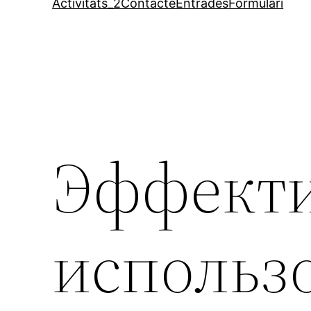
Activitats_2
Contacte
Entrades
Formulari
Эффект
использо