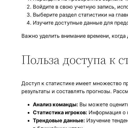
Войдите в свою учетную запись, испо
Выберите раздел статистики на глав
Изучите доступные данные для пред
Важно уделить внимание времени, когда 
Польза доступа к с
Доступ к статистике имеет множество п
результаты и составлять прогнозы. Рас
Анализ команды:
Вы можете оценить
Статистика игроков:
Информация о п
Трендовые данные:
Изучение тенде