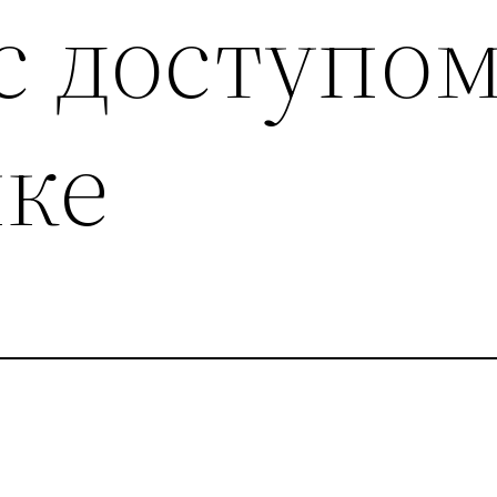
с доступом
ике