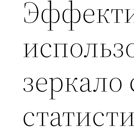
Эффект
использо
зеркало 
статист