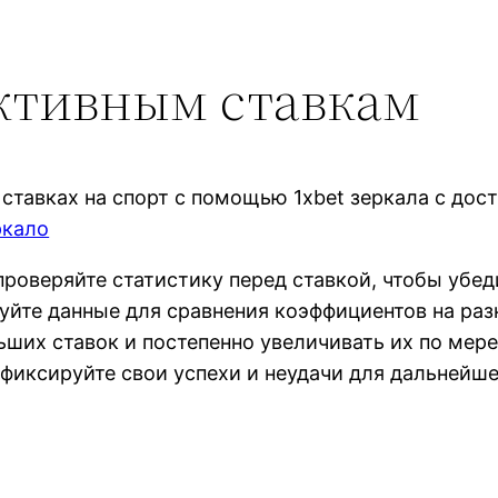
ктивным ставкам
ставках на спорт с помощью 1xbet зеркала с дост
ркало
проверяйте статистику перед ставкой, чтобы убе
уйте данные для сравнения коэффициентов на раз
ьших ставок и постепенно увеличивать их по мере
фиксируйте свои успехи и неудачи для дальнейше