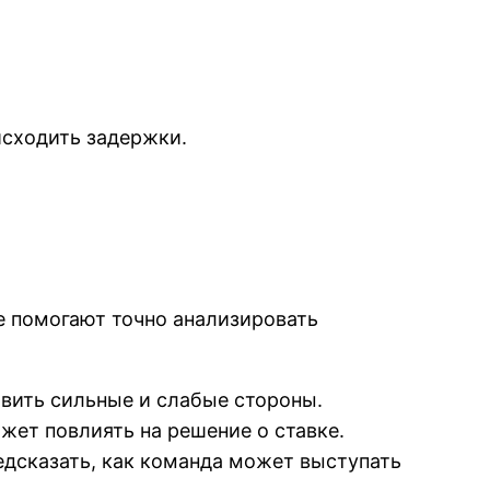
исходить задержки.
е помогают точно анализировать
вить сильные и слабые стороны.
ет повлиять на решение о ставке.
дсказать, как команда может выступать