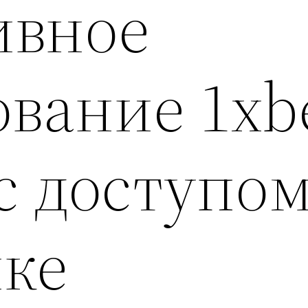
ивное
вание 1xb
с доступом
ике