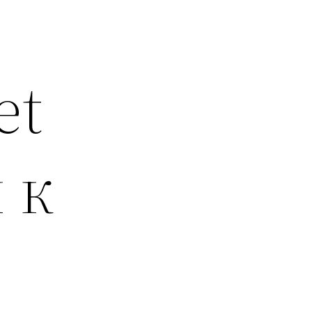
et
 к