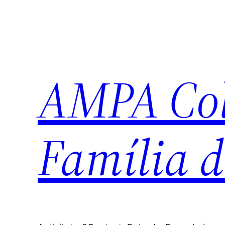
Vés
al
contingut
AMPA Col·
Família d