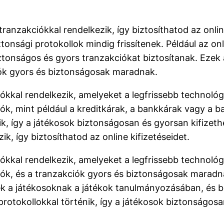
ranzakciókkal rendelkezik, így biztosíthatod az onlin
iztonsági protokollok mindig frissítenek. Például az 
ztonságos és gyors tranzakciókat biztosítanak. Ezek
ók gyors és biztonságosak maradnak.
kkal rendelkezik, amelyeket a legfrissebb technológi
ók, mint például a kreditkárak, a bankkárak vagy a b
ik, így a játékosok biztonságosan és gyorsan kifizeth
k, így biztosíthatod az online kifizetéseidet.
kkal rendelkezik, amelyeket a legfrissebb technológi
ók, és a tranzakciók gyors és biztonságosak maradn
k a játékosoknak a játékok tanulmányozásában, és bizt
rotokollokkal történik, így a játékosok biztonságosa