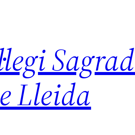
legi Sagra
e Lleida