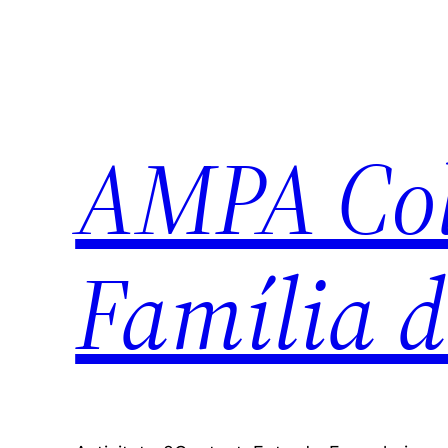
Vés
al
contingut
AMPA Col·
Família d