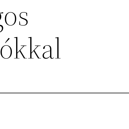
gos
iókkal