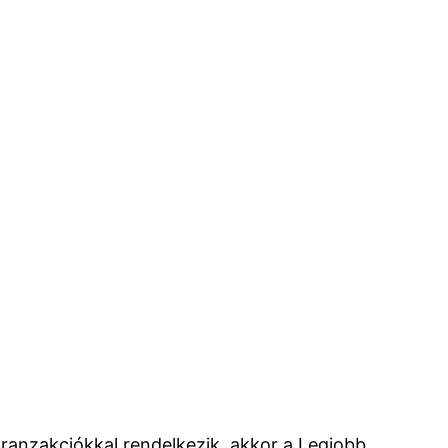
tranzakciókkal rendelkezik, akkor a Legjobb