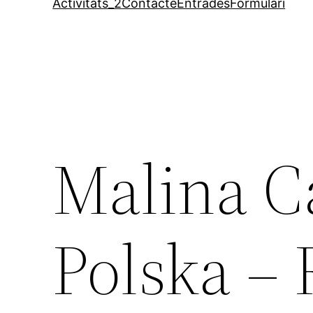
Activitats_2
Contacte
Entrades
Formulari
Malina C
Polska –