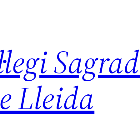
legi Sagra
e Lleida