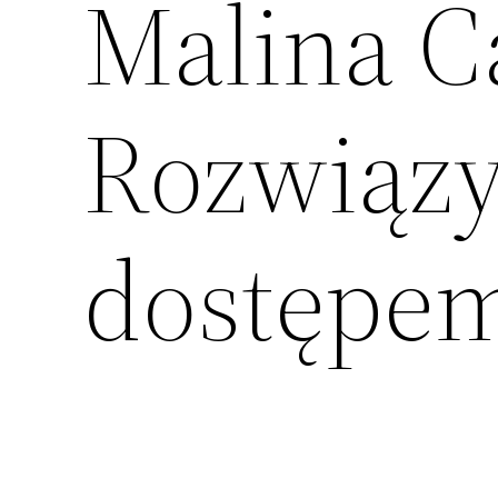
Malina Ca
Rozwiąz
dostępem