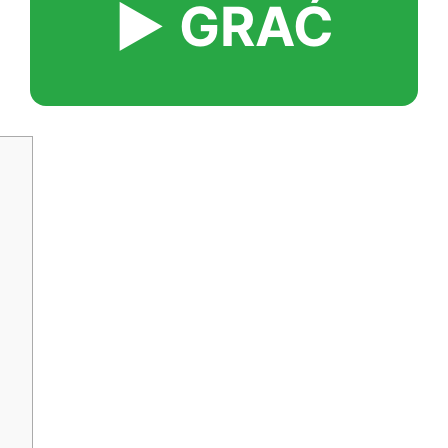
▶️ GRAĆ