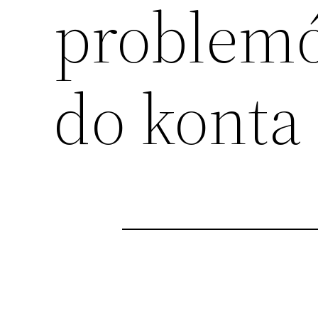
problem
do konta