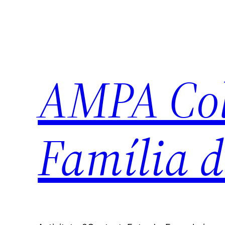
Vés
al
contingut
AMPA Col·
Família d