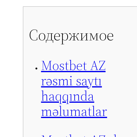
Содержимое
Mostbet AZ
rəsmi saytı
haqqında
məlumatlar