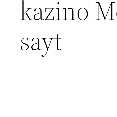
kazino Mo
sayt