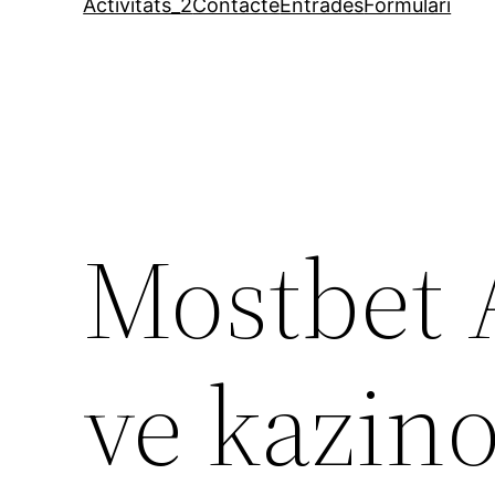
Activitats_2
Contacte
Entrades
Formulari
Mostbet 
ve kazin