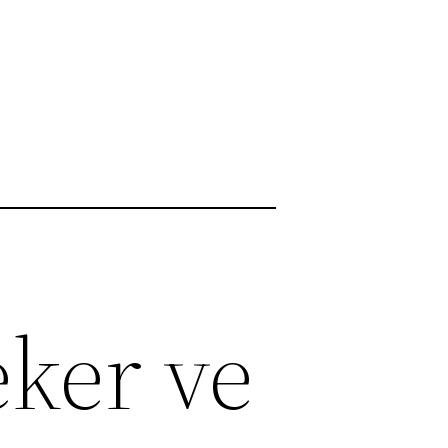
ker ve