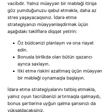
vacibdir. Yalnız müəyyən bir məbləği itirişə
göz yumduğunuzu qəbul etməklə, daha az
stres yaşayacaqsınız. İdarə etmə
strategiyanızı müəyyənləşdirmək üçün
aşağıdakı təkliflərə diqqət yetirin:
Öz büdcənizi planlayın və ona riayət
edin.
Bonusla birlikdə olan bütün qazancı
ayrıca saxlayın.
Itki etmə riskini azaltmaq üçün müəyyən
bir məbləği oynamaqla başlayın.
İdarə etmə strategiyalarını tətbiq etməklə,
yalnız oyun təcrübənizi artırmaqla qalmayıb,
bonus şərtlərinə uyğun qalma şansınızı da
yüksəldəcəksiniz.