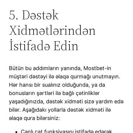
5. Dəstək
Xidmətlərindən
İstifadə Edin
Bütün bu addımların yanında, Mostbet-in
müştəri dəstəyi ilə əlaqə qurmağı unutmayın.
Hər hansı bir sualınız olduğunda, ya da
bonusların şərtləri ilə bağlı çətinliklər
yaşadığınızda, dəstək xidməti sizə yardım edə
bilər. Aşağıdakı yollarla dəstək xidməti ilə
əlaqə qura bilərsiniz:
Canlı çat funksiyasını istifadə edərək