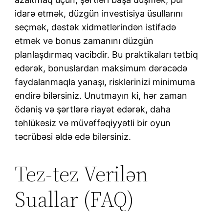
idarə etmək, düzgün investisiya üsullarını
seçmək, dəstək xidmətlərindən istifadə
etmək və bonus zamanını düzgün
planlaşdırmaq vacibdir. Bu praktikaları tətbiq
edərək, bonuslardan maksimum dərəcədə
faydalanmaqla yanaşı, risklərinizi minimuma
endirə bilərsiniz. Unutmayın ki, hər zaman
ödəniş və şərtlərə riayət edərək, daha
təhlükəsiz və müvəffəqiyyətli bir oyun
təcrübəsi əldə edə bilərsiniz.
Tez-tez Verilən
Suallar (FAQ)