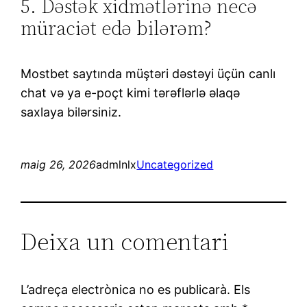
5. Dəstək xidmətlərinə necə
müraciət edə bilərəm?
Mostbet saytında müştəri dəstəyi üçün canlı
chat və ya e-poçt kimi tərəflərlə əlaqə
saxlaya bilərsiniz.
maig 26, 2026
admlnlx
Uncategorized
Deixa un comentari
L’adreça electrònica no es publicarà.
Els