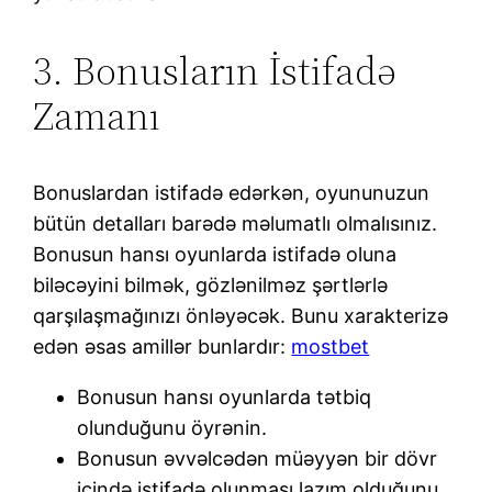
3. Bonusların İstifadə
Zamanı
Bonuslardan istifadə edərkən, oyununuzun
bütün detalları barədə məlumatlı olmalısınız.
Bonusun hansı oyunlarda istifadə oluna
biləcəyini bilmək, gözlənilməz şərtlərlə
qarşılaşmağınızı önləyəcək. Bunu xarakterizə
edən əsas amillər bunlardır:
mostbet
Bonusun hansı oyunlarda tətbiq
olunduğunu öyrənin.
Bonusun əvvəlcədən müəyyən bir dövr
içində istifadə olunması lazım olduğunu