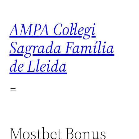
Vés
al
AMPA Col·legi
contingut
Sagrada Família
de Lleida
Mostbet Bonus