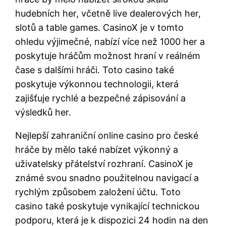
hudebních her, včetně live dealerových her,
slotů a table games. CasinoX je v tomto
ohledu výjimečné, nabízí více než 1000 her a
poskytuje hráčům možnost hraní v reálném
čase s dalšími hráči. Toto casino také
poskytuje výkonnou technologii, která
zajišťuje rychlé a bezpečné zápisování a
výsledků her.
Nejlepší zahraniční online casino pro české
hráče by mělo také nabízet výkonný a
uživatelsky přátelství rozhraní. CasinoX je
známé svou snadno použitelnou navigací a
rychlým způsobem založení účtu. Toto
casino také poskytuje vynikající technickou
podporu, která je k dispozici 24 hodin na den