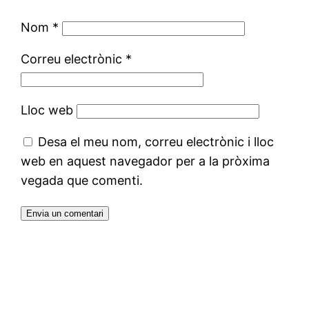
Nom
*
Correu electrònic
*
Lloc web
Desa el meu nom, correu electrònic i lloc
web en aquest navegador per a la pròxima
vegada que comenti.