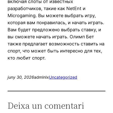
включая слоты от известных
разработчиков, такие как NetEnt и
Microgaming. Вы можете выбрать игру,
которая вам понравилась, и начать играть.
Вам будет предложено выбрать ставку, и
вы сможете начать играть. Олимп Бет
также предлагает возможность ставить на
спорт, что может быть интересно для тех,
кто любит спорт.
juny 30, 2026
admlnlx
Uncategorized
Deixa un comentari