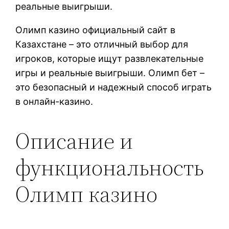
реальные выигрыши.
Олимп казино официальный сайт в
Казахстане – это отличный выбор для
игроков, которые ищут развлекательные
игры и реальные выигрыши. Олимп бет –
это безопасный и надежный способ играть
в онлайн-казино.
Описание и
функциональность
Олимп казино