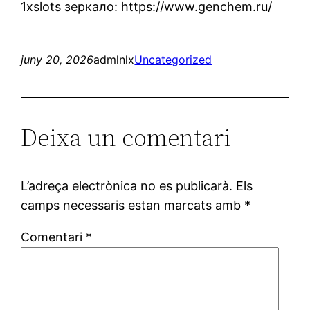
1xslots зеркало: https://www.genchem.ru/
juny 20, 2026
admlnlx
Uncategorized
Deixa un comentari
L’adreça electrònica no es publicarà.
Els
camps necessaris estan marcats amb
*
Comentari
*