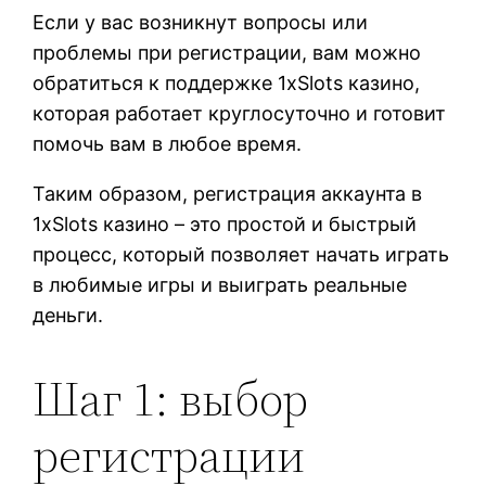
Если у вас возникнут вопросы или
проблемы при регистрации, вам можно
обратиться к поддержке 1xSlots казино,
которая работает круглосуточно и готовит
помочь вам в любое время.
Таким образом, регистрация аккаунта в
1xSlots казино – это простой и быстрый
процесс, который позволяет начать играть
в любимые игры и выиграть реальные
деньги.
Шаг 1: выбор
регистрации