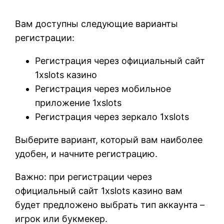
Вам доступны следующие варианты
регистрации:
Регистрация через официальный сайт
1xslots казино
Регистрация через мобильное
приложение 1xslots
Регистрация через зеркало 1xslots
Выберите вариант, который вам наиболее
удобен, и начните регистрацию.
Важно: при регистрации через
официальный сайт 1xslots казино вам
будет предложено выбрать тип аккаунта –
игрок или букмекер.