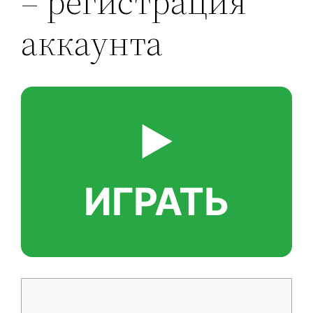
– регистрация
аккаунта
▶️
ИГРАТЬ