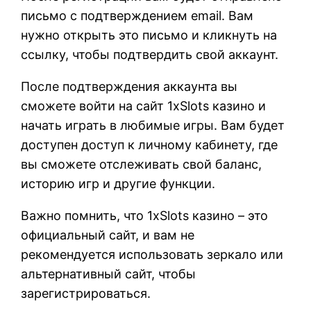
письмо с подтверждением email. Вам
нужно открыть это письмо и кликнуть на
ссылку, чтобы подтвердить свой аккаунт.
После подтверждения аккаунта вы
сможете войти на сайт 1xSlots казино и
начать играть в любимые игры. Вам будет
доступен доступ к личному кабинету, где
вы сможете отслеживать свой баланс,
историю игр и другие функции.
Важно помнить, что 1xSlots казино – это
официальный сайт, и вам не
рекомендуется использовать зеркало или
альтернативный сайт, чтобы
зарегистрироваться.