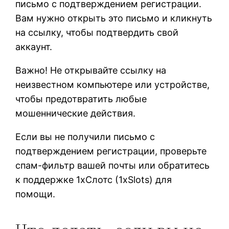
письмо с подтверждением регистрации.
Вам нужно открыть это письмо и кликнуть
на ссылку, чтобы подтвердить свой
аккаунт.
Важно! Не открывайте ссылку на
неизвестном компьютере или устройстве,
чтобы предотвратить любые
мошеннические действия.
Если вы не получили письмо с
подтверждением регистрации, проверьте
спам-фильтр вашей почты или обратитесь
к поддержке 1хСлотс (1xSlots) для
помощи.