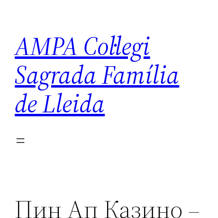
Vés
al
AMPA Col·legi
contingut
Sagrada Família
de Lleida
Пин Ап Казино –