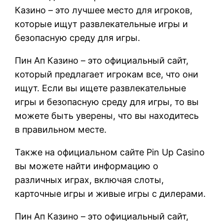
Казино – это лучшее место для игроков,
которые ищут развлекательные игры и
безопасную среду для игры.
Пин Ап Казино – это официальный сайт,
который предлагает игрокам все, что они
ищут. Если вы ищете развлекательные
игры и безопасную среду для игры, то вы
можете быть уверены, что вы находитесь
в правильном месте.
Также на официальном сайте Pin Up Casino
вы можете найти информацию о
различных играх, включая слоты,
карточные игры и живые игры с дилерами.
Пин Ап Казино – это официальный сайт,