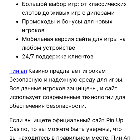
Большой выбор игр: от классических
слотов до живых игр с дилерами
Промокоды и бонусы для новых
игроков
Мобильная версия сайта для игры на
любом устройстве
24/7 поддержка клиентов
пин ап
Казино предлагает игрокам
безопасную и надежную среду для игры.
Все данные игроков защищены, и сайт
использует современные технологии для
обеспечения безопасности.
Если вы ищете официальный сайт Pin Up
Casino, то вы можете быть уверены, что
вы находитесь в правильном месте. Пин Ап