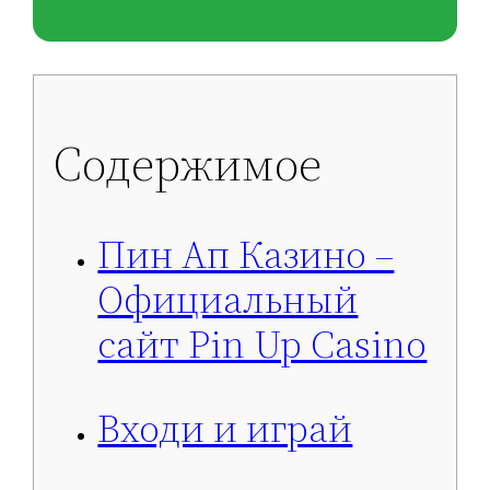
Содержимое
Пин Ап Казино –
Официальный
сайт Pin Up Casino
Входи и играй