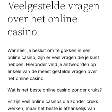
Veelgestelde vragen
over het online
casino
Wanneer je besluit om te gokken in een
online casino, zijn er veel vragen die je kunt
hebben. Hieronder vind je antwoorden op
enkele van de meest gestelde vragen over
het online casino.
Wat is het beste online casino zonder cruks?
Er zijn veel online casinos die zonder cruks
werken, maar het beste is afhankelijk van