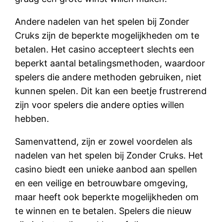
Andere nadelen van het spelen bij Zonder
Cruks zijn de beperkte mogelijkheden om te
betalen. Het casino accepteert slechts een
beperkt aantal betalingsmethoden, waardoor
spelers die andere methoden gebruiken, niet
kunnen spelen. Dit kan een beetje frustrerend
zijn voor spelers die andere opties willen
hebben.
Samenvattend, zijn er zowel voordelen als
nadelen van het spelen bij Zonder Cruks. Het
casino biedt een unieke aanbod aan spellen
en een veilige en betrouwbare omgeving,
maar heeft ook beperkte mogelijkheden om
te winnen en te betalen. Spelers die nieuw