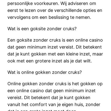
persoonlijke voorkeuren. Wij adviseren om
eerst te lezen over de verschillende opties en
vervolgens om een beslissing te nemen.
Wat is een goksite zonder cruks?
Een goksite zonder cruks is een online casino
dat geen minimum inzet vereist. Dit betekent
dat je kunt gokken met een kleine inzet, maar
ook met een grotere inzet als je dat wilt.
Wat is online gokken zonder cruks?
Online gokken zonder cruks is het gokken op
een online casino dat geen minimum inzet
vereist. Dit betekent dat je kunt gokken
vanuit het comfort van je eigen huis, zonder