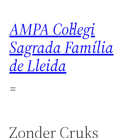
Vés
al
AMPA Col·legi
contingut
Sagrada Família
de Lleida
Zonder Cruks