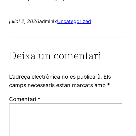
juliol 2, 2026
admlnlx
Uncategorized
Deixa un comentari
L’adreça electrònica no es publicarà.
Els
camps necessaris estan marcats amb
*
Comentari
*