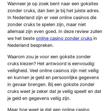
Wanneer je op zoek bent naar een goksites
zonder cruks, dan ben je bij het juiste adres.
In Nederland zijn er veel online casinos die
zonder cruks te spelen zijn, maar niet
allemaal zijn even goed. In deze review zullen
we het beste
online casino zonder cruks
in
Nederland bespreken.
Waarom zou je voor een goksite zonder
cruks kiezen? Het antwoord is eenvoudig:
veiligheid. Veel online casinos zijn niet veilig
en kunnen je geld en persoonlijke gegevens
in gevaar brengen. Bij een goksite zonder
cruks weet je zeker dat je veilig speelt en dat
je geld en gegevens veilig zijn.
Maar hoe weet je dat een online casino