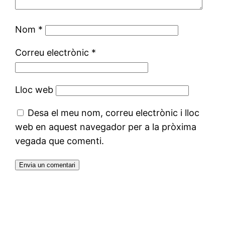
Nom
*
Correu electrònic
*
Lloc web
Desa el meu nom, correu electrònic i lloc
web en aquest navegador per a la pròxima
vegada que comenti.