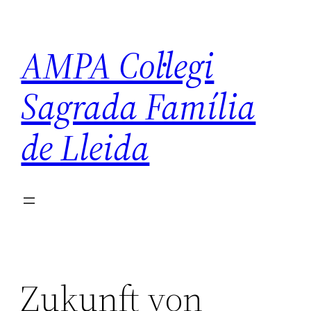
Vés
al
AMPA Col·legi
contingut
Sagrada Família
de Lleida
Zukunft von