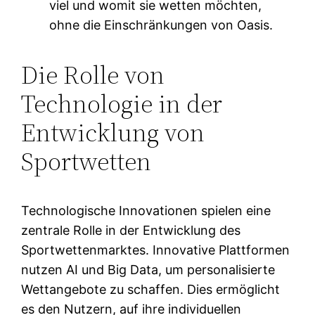
viel und womit sie wetten möchten,
ohne die Einschränkungen von Oasis.
Die Rolle von
Technologie in der
Entwicklung von
Sportwetten
Technologische Innovationen spielen eine
zentrale Rolle in der Entwicklung des
Sportwettenmarktes. Innovative Plattformen
nutzen AI und Big Data, um personalisierte
Wettangebote zu schaffen. Dies ermöglicht
es den Nutzern, auf ihre individuellen