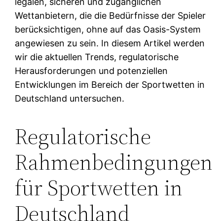
legalen, sicheren und zugänglichen
Wettanbietern, die die Bedürfnisse der Spieler
berücksichtigen, ohne auf das Oasis-System
angewiesen zu sein. In diesem Artikel werden
wir die aktuellen Trends, regulatorische
Herausforderungen und potenziellen
Entwicklungen im Bereich der Sportwetten in
Deutschland untersuchen.
Regulatorische
Rahmenbedingungen
für Sportwetten in
Deutschland