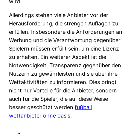
wird.
Allerdings stehen viele Anbieter vor der
Herausforderung, die strengen Auflagen zu
erfüllen. Insbesondere die Anforderungen an
Werbung und die Verantwortung gegenüber
Spielern müssen erfüllt sein, um eine Lizenz
zu erhalten. Ein weiterer Aspekt ist die
Notwendigkeit, Transparenz gegenüber den
Nutzern zu gewährleisten und sie über ihre
Wettaktivitäten zu informieren. Dies bringt
nicht nur Vorteile für die Anbieter, sondern
auch für die Spieler, die auf diese Weise
besser geschützt werden
fußball
wettanbieter ohne oasis
.