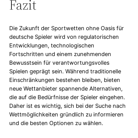
Fazit
Die Zukunft der Sportwetten ohne Oasis für
deutsche Spieler wird von regulatorischen
Entwicklungen, technologischen
Fortschritten und einem zunehmenden
Bewusstsein für verantwortungsvolles
Spielen geprägt sein. Während traditionelle
Einschränkungen bestehen bleiben, bieten
neue Wettanbieter spannende Alternativen,
die auf die Bedürfnisse der Spieler eingehen.
Daher ist es wichtig, sich bei der Suche nach
Wettmöglichkeiten gründlich zu informieren
und die besten Optionen zu wählen.