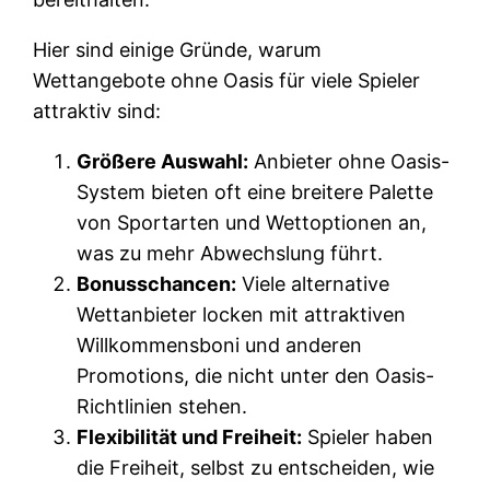
Hier sind einige Gründe, warum
Wettangebote ohne Oasis für viele Spieler
attraktiv sind:
Größere Auswahl:
Anbieter ohne Oasis-
System bieten oft eine breitere Palette
von Sportarten und Wettoptionen an,
was zu mehr Abwechslung führt.
Bonusschancen:
Viele alternative
Wettanbieter locken mit attraktiven
Willkommensboni und anderen
Promotions, die nicht unter den Oasis-
Richtlinien stehen.
Flexibilität und Freiheit:
Spieler haben
die Freiheit, selbst zu entscheiden, wie