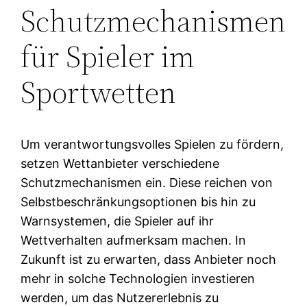
Schutzmechanismen
für Spieler im
Sportwetten
Um verantwortungsvolles Spielen zu fördern,
setzen Wettanbieter verschiedene
Schutzmechanismen ein. Diese reichen von
Selbstbeschränkungsoptionen bis hin zu
Warnsystemen, die Spieler auf ihr
Wettverhalten aufmerksam machen. In
Zukunft ist zu erwarten, dass Anbieter noch
mehr in solche Technologien investieren
werden, um das Nutzererlebnis zu