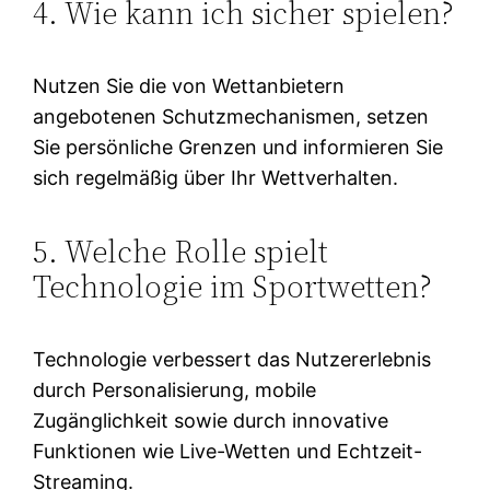
4. Wie kann ich sicher spielen?
Nutzen Sie die von Wettanbietern
angebotenen Schutzmechanismen, setzen
Sie persönliche Grenzen und informieren Sie
sich regelmäßig über Ihr Wettverhalten.
5. Welche Rolle spielt
Technologie im Sportwetten?
Technologie verbessert das Nutzererlebnis
durch Personalisierung, mobile
Zugänglichkeit sowie durch innovative
Funktionen wie Live-Wetten und Echtzeit-
Streaming.