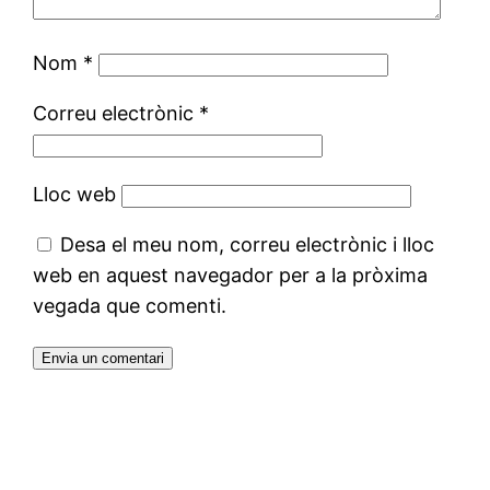
Nom
*
Correu electrònic
*
Lloc web
Desa el meu nom, correu electrònic i lloc
web en aquest navegador per a la pròxima
vegada que comenti.