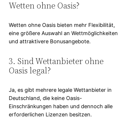
Wetten ohne Oasis?
Wetten ohne Oasis bieten mehr Flexibilität,
eine größere Auswahl an Wettmöglichkeiten
und attraktivere Bonusangebote.
3. Sind Wettanbieter ohne
Oasis legal?
Ja, es gibt mehrere legale Wettanbieter in
Deutschland, die keine Oasis-
Einschränkungen haben und dennoch alle
erforderlichen Lizenzen besitzen.