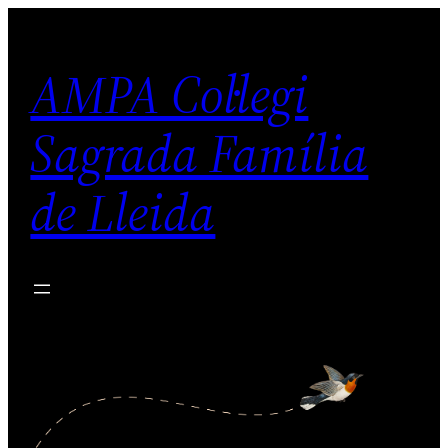
Vés
al
AMPA Col·legi
contingut
Sagrada Família
de Lleida