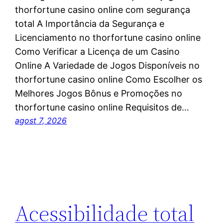
thorfortune casino online com segurança
total A Importância da Segurança e
Licenciamento no thorfortune casino online
Como Verificar a Licença de um Casino
Online A Variedade de Jogos Disponíveis no
thorfortune casino online Como Escolher os
Melhores Jogos Bônus e Promoções no
thorfortune casino online Requisitos de…
agost 7, 2026
Acessibilidade total